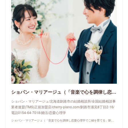
ショパン・マリアージュ（「音楽で心を調律し恋愛心理学でご縁を育てる」釧路市の結婚相談所）/ 全国結婚相談事業者連盟正規加盟店 / cherry-piano.com
ショパン・マリアージュ/北海道釧路市の結婚相談所/全国結婚相談事
業者連盟(TMS)正規加盟店/cherry-piano.com/釧路市浦見8丁目2-16/
電話0154-64-7018/婚活/恋愛心理学
ショパン・マリアージュ（「音楽で心を調律し恋愛心理学でご縁を育てる」釧路市の結婚相談所）/ 全国結婚相談事業者連盟正規加盟店 / cherry-piano.com