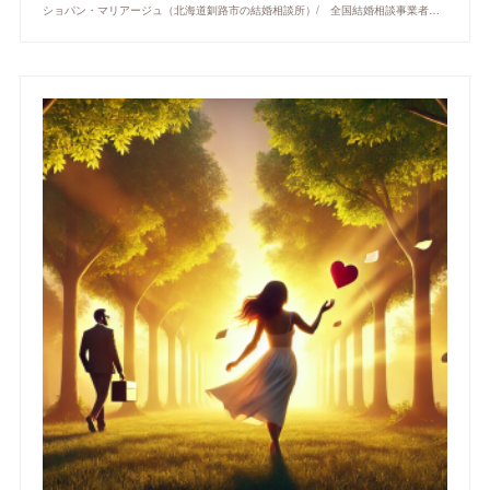
ショパン・マリアージュ（北海道釧路市の結婚相談所）/ 全国結婚相談事業者連盟正規加盟店 / cherry-piano.com