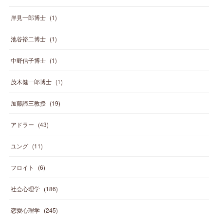
岸見一郎博士
(
1
)
池谷裕二博士
(
1
)
中野信子博士
(
1
)
茂木健一郎博士
(
1
)
加藤諦三教授
(
19
)
アドラー
(
43
)
ユング
(
11
)
フロイト
(
6
)
社会心理学
(
186
)
恋愛心理学
(
245
)