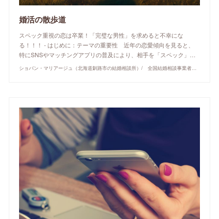
婚活の散歩道
スペック重視の恋は卒業！「完璧な男性」を求めると不幸にな
る！！！ - はじめに：テーマの重要性 近年の恋愛傾向を見ると、
特にSNSやマッチングアプリの普及により、相手を「スペック」…
ショパン・マリアージュ（北海道釧路市の結婚相談所）/ 全国結婚相談事業者連盟正規加盟店 / cherry-piano.com