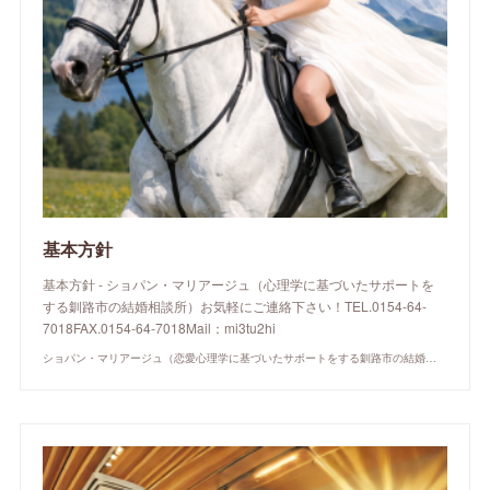
基本方針
基本方針 - ショパン・マリアージュ（心理学に基づいたサポートを
する釧路市の結婚相談所）お気軽にご連絡下さい！TEL.0154-64-
7018FAX.0154-64-7018Mail：mi3tu2hi
ショパン・マリアージュ（恋愛心理学に基づいたサポートをする釧路市の結婚相談所）/ 全国結婚相談事業者連盟正規加盟店 / cherry-piano.com