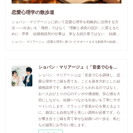
恋愛心理学の散歩道
ショパン・マリアージュに於いて恋愛心理学を戦略的に活用する方
法 ――出会いを「偶然」ではなく「理解と成長の設計」に変えるた
めに - 序章 結婚相談所の仕事は、単なる紹介業ではない 結婚…
ショパン・マリアージュ（恋愛心理学に基づいたサポートをする釧路市の結婚相談所）/ 全国結婚相談事業者連盟正規加盟店 / cherry-piano.com
ショパン・マリアージュ（「音楽で心を調律し恋愛心理学でご縁を育てる」釧路市の結婚相談所）/ 全国結婚相談事業者連盟正規加盟店 / cherry-piano.com
ショパン・マリアージュは「音楽で心を調律し、恋
愛心理学でご縁を育てる」ことを基本方針とした結
婚相談所です。条件だけにとらわれるのではなく、
お一人おひとりの心のテンポや価値観、安心感を大
切にしながら、結婚へつながる出会いを丁寧にサポ
ートいたします。クラシック音楽が心を整えるよう
に、婚活にも自然な呼と美しい調和が必要です。心
が響き合うご縁を育て幸せな結婚への一歩を、私た
ちが誠実にお手伝い致します。