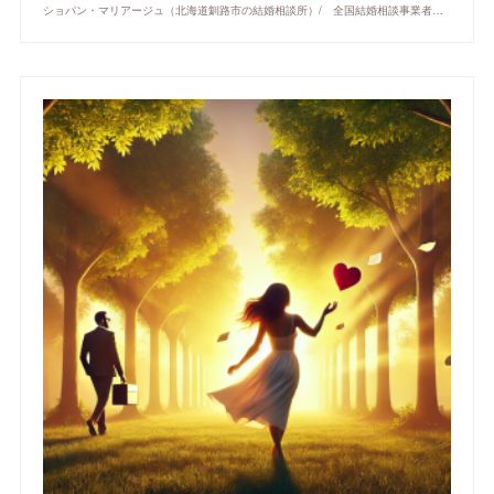
ショパン・マリアージュ（北海道釧路市の結婚相談所）/ 全国結婚相談事業者連盟正規加盟店 / cherry-piano.com