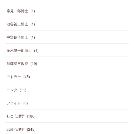
岸見一郎博士
(
1
)
池谷裕二博士
(
1
)
中野信子博士
(
1
)
茂木健一郎博士
(
1
)
加藤諦三教授
(
19
)
アドラー
(
45
)
ユング
(
11
)
フロイト
(
6
)
社会心理学
(
186
)
恋愛心理学
(
245
)