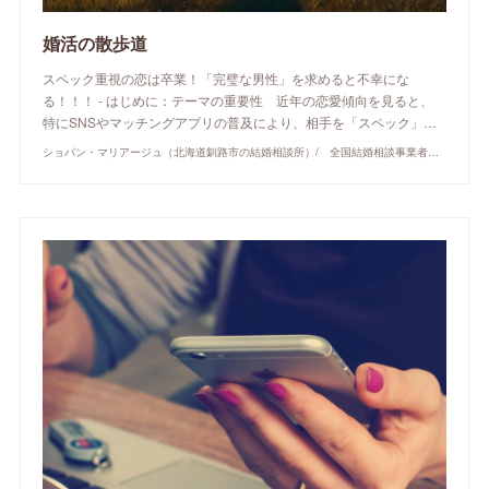
婚活の散歩道
スペック重視の恋は卒業！「完璧な男性」を求めると不幸にな
る！！！ - はじめに：テーマの重要性 近年の恋愛傾向を見ると、
特にSNSやマッチングアプリの普及により、相手を「スペック」…
ショパン・マリアージュ（北海道釧路市の結婚相談所）/ 全国結婚相談事業者連盟正規加盟店 / cherry-piano.com