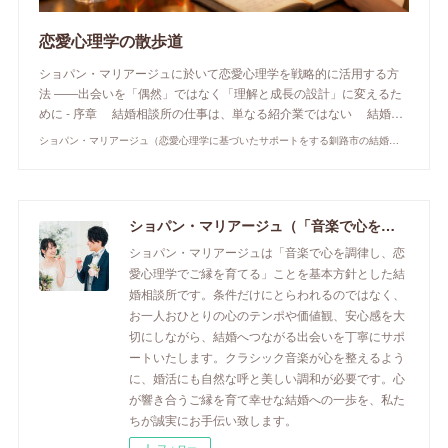
恋愛心理学の散歩道
ショパン・マリアージュに於いて恋愛心理学を戦略的に活用する方
法 ――出会いを「偶然」ではなく「理解と成長の設計」に変えるた
めに - 序章 結婚相談所の仕事は、単なる紹介業ではない 結婚…
ショパン・マリアージュ（恋愛心理学に基づいたサポートをする釧路市の結婚相談所）/ 全国結婚相談事業者連盟正規加盟店 / cherry-piano.com
ショパン・マリアージュ（「音楽で心を調律し恋愛心理学でご縁を育てる」釧路市の結婚相談所）/ 全国結婚相談事業者連盟正規加盟店 / cherry-piano.com
ショパン・マリアージュは「音楽で心を調律し、恋
愛心理学でご縁を育てる」ことを基本方針とした結
婚相談所です。条件だけにとらわれるのではなく、
お一人おひとりの心のテンポや価値観、安心感を大
切にしながら、結婚へつながる出会いを丁寧にサポ
ートいたします。クラシック音楽が心を整えるよう
に、婚活にも自然な呼と美しい調和が必要です。心
が響き合うご縁を育て幸せな結婚への一歩を、私た
ちが誠実にお手伝い致します。