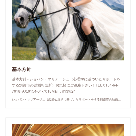
基本方針
基本方針 - ショパン・マリアージュ（心理学に基づいたサポートを
する釧路市の結婚相談所）お気軽にご連絡下さい！TEL.0154-64-
7018FAX.0154-64-7018Mail：mi3tu2hi
ショパン・マリアージュ（恋愛心理学に基づいたサポートをする釧路市の結婚相談所）/ 全国結婚相談事業者連盟正規加盟店 / cherry-piano.com