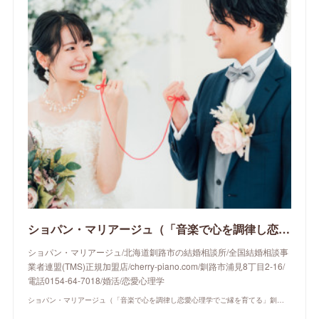
ショパン・マリアージュ（「音楽で心を調律し恋愛心理学でご縁を育てる」釧路市の結婚相談所）/ 全国結婚相談事業者連盟正規加盟店 / cherry-piano.com
ショパン・マリアージュ/北海道釧路市の結婚相談所/全国結婚相談事
業者連盟(TMS)正規加盟店/cherry-piano.com/釧路市浦見8丁目2-16/
電話0154-64-7018/婚活/恋愛心理学
ショパン・マリアージュ（「音楽で心を調律し恋愛心理学でご縁を育てる」釧路市の結婚相談所）/ 全国結婚相談事業者連盟正規加盟店 / cherry-piano.com