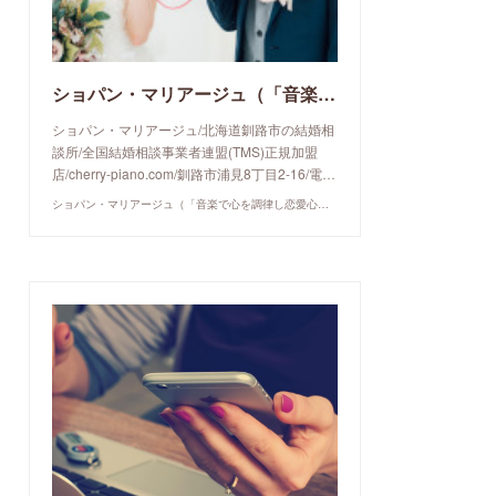
ショパン・マリアージュ（「音楽で心を調律し恋愛心理学でご縁を育てる」釧路市の結婚相談所）/ 全国結婚相談事業者連盟正規加盟店 / cherry-piano.com
ショパン・マリアージュ/北海道釧路市の結婚相
談所/全国結婚相談事業者連盟(TMS)正規加盟
店/cherry-piano.com/釧路市浦見8丁目2-16/電…
ショパン・マリアージュ（「音楽で心を調律し恋愛心理学でご縁を育てる」釧路市の結婚相談所）/ 全国結婚相談事業者連盟正規加盟店 / cherry-piano.com