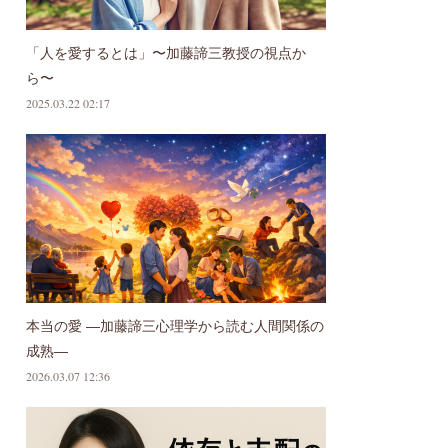
「人を愛するとは」〜加藤諦三教授の視点か
ら〜
2025.03.22 02:17
本当の愛 ―加藤諦三心理学から読む人間関係の
成熟―
2026.03.07 12:36