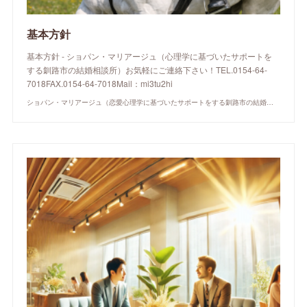
基本方針
基本方針 - ショパン・マリアージュ（心理学に基づいたサポートを
する釧路市の結婚相談所）お気軽にご連絡下さい！TEL.0154-64-
7018FAX.0154-64-7018Mail：mi3tu2hi
ショパン・マリアージュ（恋愛心理学に基づいたサポートをする釧路市の結婚相談所）/ 全国結婚相談事業者連盟正規加盟店 / cherry-piano.com