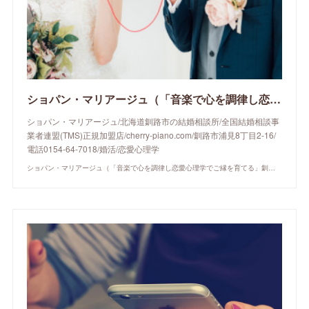
ショパン・マリアージュ（「音楽で心を調律し恋愛心理学でご縁を育てる」釧路市の結婚相談所）/ 全国結婚相談事業者連盟正規加盟店 / cherry-piano.com
ショパン・マリアージュ/北海道釧路市の結婚相談所/全国結婚相談事
業者連盟(TMS)正規加盟店/cherry-piano.com/釧路市浦見8丁目2-16/
電話0154-64-7018/婚活/恋愛心理学
ショパン・マリアージュ（「音楽で心を調律し恋愛心理学でご縁を育てる」釧路市の結婚相談所）/ 全国結婚相談事業者連盟正規加盟店 / cherry-piano.com