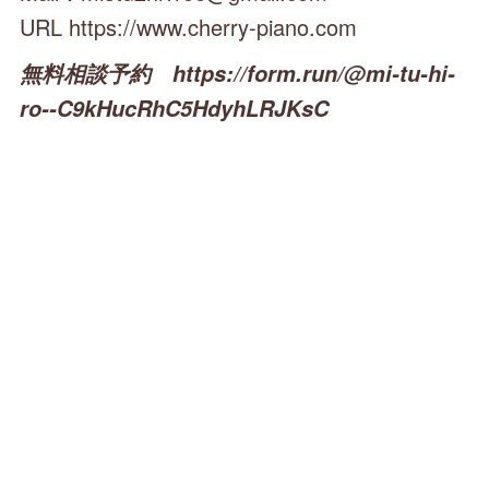
URL https://www.cherry-piano.com
無料相談予約 https://form.run/@mi-tu-hi-
ro--C9kHucRhC5HdyhLRJKsC