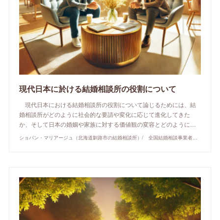
現代日本に於ける結婚相談所の役割について
現代日本における結婚相談所の役割について論じるためには、結
婚相談所がどのように社会的な要請や変化に応じて進化してきた
か、そして日本の婚姻や家族に対する価値観の変容とどのように…
ショパン・マリアージュ（北海道釧路市の結婚相談所）/ 全国結婚相談事業者連盟正規加盟店 / cherry-piano.com