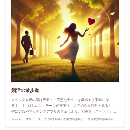
婚活の散歩道
スペック重視の恋は卒業！「完璧な男性」を求めると不幸にな
る！！！ - はじめに：テーマの重要性 近年の恋愛傾向を見ると、
特にSNSやマッチングアプリの普及により、相手を「スペック」…
ショパン・マリアージュ（北海道釧路市の結婚相談所）/ 全国結婚相談事業者連盟正規加盟店 / cherry-piano.com