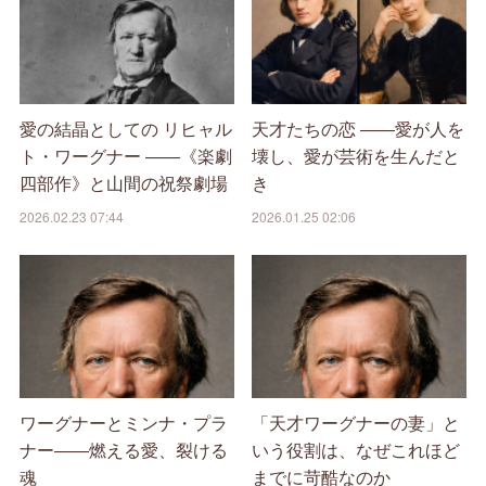
愛の結晶としての リヒャル
天才たちの恋 ――愛が人を
ト・ワーグナー ――《楽劇
壊し、愛が芸術を生んだと
四部作》と山間の祝祭劇場
き
2026.02.23 07:44
2026.01.25 02:06
ワーグナーとミンナ・プラ
「天才ワーグナーの妻」と
ナー――燃える愛、裂ける
いう役割は、なぜこれほど
魂
までに苛酷なのか