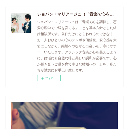
ショパン・マリアージュ（「音楽で心を調律し恋愛心理学でご縁を育てる」釧路市の結婚相談所）/ 全国結婚相談事業者連盟正規加盟店 / cherry-piano.com
ショパン・マリアージュは「音楽で心を調律し、恋
愛心理学でご縁を育てる」ことを基本方針とした結
婚相談所です。条件だけにとらわれるのではなく、
お一人おひとりの心のテンポや価値観、安心感を大
切にしながら、結婚へつながる出会いを丁寧にサポ
ートいたします。クラシック音楽が心を整えるよう
に、婚活にも自然な呼と美しい調和が必要です。心
が響き合うご縁を育て幸せな結婚への一歩を、私た
ちが誠実にお手伝い致します。
フォロー