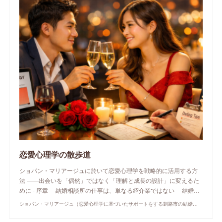
恋愛心理学の散歩道
ショパン・マリアージュに於いて恋愛心理学を戦略的に活用する方
法 ――出会いを「偶然」ではなく「理解と成長の設計」に変えるた
めに - 序章 結婚相談所の仕事は、単なる紹介業ではない 結婚…
ショパン・マリアージュ（恋愛心理学に基づいたサポートをする釧路市の結婚相談所）/ 全国結婚相談事業者連盟正規加盟店 / cherry-piano.com