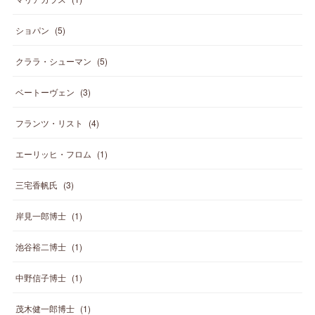
ショパン
(
5
)
クララ・シューマン
(
5
)
ベートーヴェン
(
3
)
フランツ・リスト
(
4
)
エーリッヒ・フロム
(
1
)
三宅香帆氏
(
3
)
岸見一郎博士
(
1
)
池谷裕二博士
(
1
)
中野信子博士
(
1
)
茂木健一郎博士
(
1
)