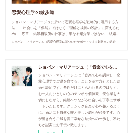
恋愛心理学の散歩道
ショパン・マリアージュに於いて恋愛心理学を戦略的に活用する方
法 ――出会いを「偶然」ではなく「理解と成長の設計」に変えるた
めに - 序章 結婚相談所の仕事は、単なる紹介業ではない 結婚…
ショパン・マリアージュ（恋愛心理学に基づいたサポートをする釧路市の結婚相談所）/ 全国結婚相談事業者連盟正規加盟店 / cherry-piano.com
ショパン・マリアージュ（「音楽で心を調律し恋愛心理学でご縁を育てる」釧路市の結婚相談所）/ 全国結婚相談事業者連盟正規加盟店 / cherry-piano.com
ショパン・マリアージュは「音楽で心を調律し、恋
愛心理学でご縁を育てる」ことを基本方針とした結
婚相談所です。条件だけにとらわれるのではなく、
お一人おひとりの心のテンポや価値観、安心感を大
切にしながら、結婚へつながる出会いを丁寧にサポ
ートいたします。クラシック音楽が心を整えるよう
に、婚活にも自然な呼と美しい調和が必要です。心
が響き合うご縁を育て幸せな結婚への一歩を、私た
ちが誠実にお手伝い致します。