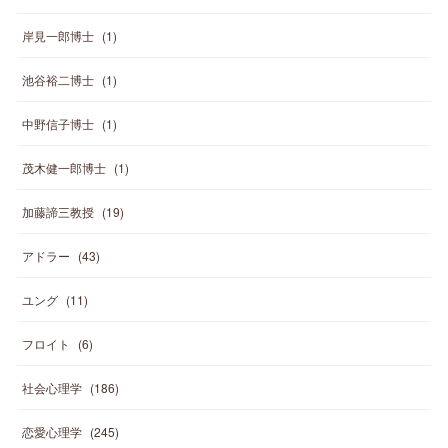
岸見一郎博士
(
1
)
池谷裕二博士
(
1
)
中野信子博士
(
1
)
茂木健一郎博士
(
1
)
加藤諦三教授
(
19
)
アドラー
(
43
)
ユング
(
11
)
フロイト
(
6
)
社会心理学
(
186
)
恋愛心理学
(
245
)