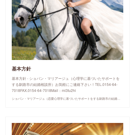
基本方針
基本方針 - ショパン・マリアージュ（心理学に基づいたサポートを
する釧路市の結婚相談所）お気軽にご連絡下さい！TEL.0154-64-
7018FAX.0154-64-7018Mail：mi3tu2hi
ショパン・マリアージュ（恋愛心理学に基づいたサポートをする釧路市の結婚相談所）/ 全国結婚相談事業者連盟正規加盟店 / cherry-piano.com