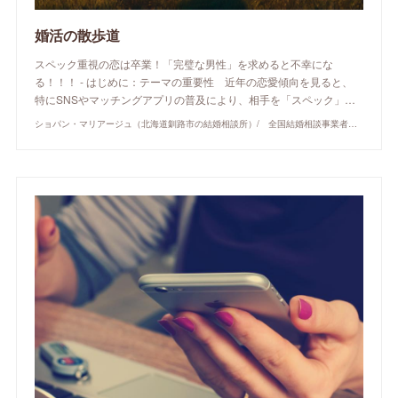
婚活の散歩道
スペック重視の恋は卒業！「完璧な男性」を求めると不幸にな
る！！！ - はじめに：テーマの重要性 近年の恋愛傾向を見ると、
特にSNSやマッチングアプリの普及により、相手を「スペック」…
ショパン・マリアージュ（北海道釧路市の結婚相談所）/ 全国結婚相談事業者連盟正規加盟店 / cherry-piano.com