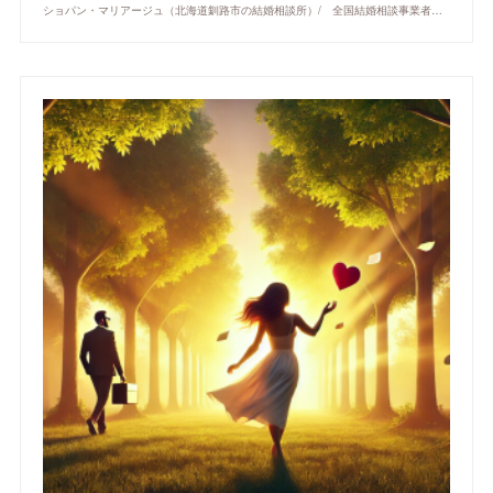
ショパン・マリアージュ（北海道釧路市の結婚相談所）/ 全国結婚相談事業者連盟正規加盟店 / cherry-piano.com