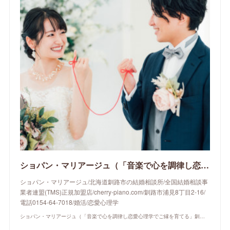
ショパン・マリアージュ（「音楽で心を調律し恋愛心理学でご縁を育てる」釧路市の結婚相談所）/ 全国結婚相談事業者連盟正規加盟店 / cherry-piano.com
ショパン・マリアージュ/北海道釧路市の結婚相談所/全国結婚相談事
業者連盟(TMS)正規加盟店/cherry-piano.com/釧路市浦見8丁目2-16/
電話0154-64-7018/婚活/恋愛心理学
ショパン・マリアージュ（「音楽で心を調律し恋愛心理学でご縁を育てる」釧路市の結婚相談所）/ 全国結婚相談事業者連盟正規加盟店 / cherry-piano.com