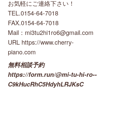
お気軽にご連絡下さい！
TEL.0154-64-7018
FAX.0154-64-7018
Mail：mi3tu2hi1ro6@gmail.com
URL https://www.cherry-
piano.com
無料相談予約
https://form.run/@mi-tu-hi-ro--
C9kHucRhC5HdyhLRJKsC