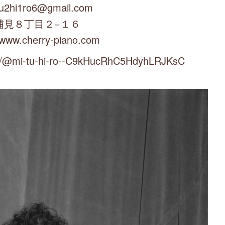
u2hi1ro6@gmail.com
浦見８丁目２−１６
/www.cherry-piano.com
mi-tu-hi-ro--C9kHucRhC5HdyhLRJKsC