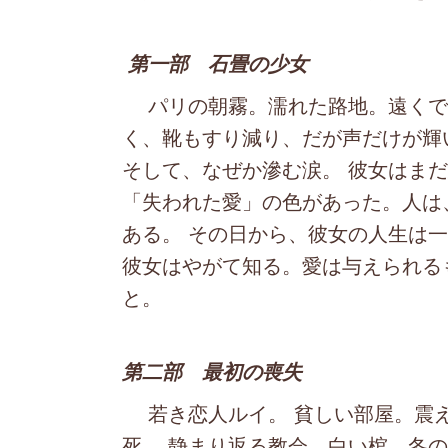
第一部 石畳の少女
パリの朝霧。濡れた路地。遠くで鳴
く、靴もすり減り、だが声だけが輝
そして、なぜか滲む涙。 彼女はま
「失われた愛」の色があった。人は
ある。 その日から、彼女の人生は一
彼女はやがて知る。愛は与えられる
と。
第二部 最初の喪失
若き恋人ルイ。 貧しい部屋。震え
死。 静まり返る教会。白い棺。冬