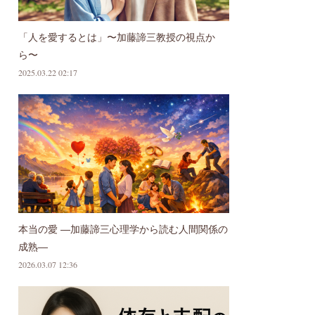
「人を愛するとは」〜加藤諦三教授の視点か
ら〜
2025.03.22 02:17
本当の愛 ―加藤諦三心理学から読む人間関係の
成熟―
2026.03.07 12:36