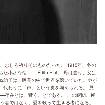
むしろ祈りそのものだった。 1915年、冬の
さな命―― Édith Piaf。 母は去り、父は
ぬ幼子は、暗闇の中で世界を聴いていた。やが
、代わりに「声」という炎を与えられる。 見
――存在とは、響くことである。 この瞬間、運
乞う者ではなく、愛を歌って生きる者になる。