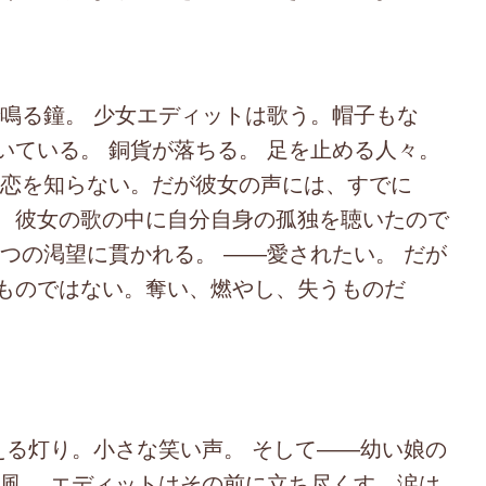
る鐘。 少女エディットは歌う。帽子もな
いている。 銅貨が落ちる。 足を止める人々。
だ恋を知らない。だが彼女の声には、すでに
、彼女の歌の中に自分自身の孤独を聴いたので
つの渇望に貫かれる。 ――愛されたい。 だが
ものではない。奪い、燃やし、失うものだ
る灯り。小さな笑い声。 そして――幼い娘の
の風。 エディットはその前に立ち尽くす。涙は