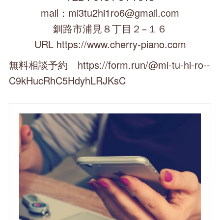
mail：mi3tu2hi1ro6@gmail.com
釧路市浦見８丁目２−１６
URL https://www.cherry-piano.com
無料相談予約 https://form.run/@mi-tu-hi-ro--
C9kHucRhC5HdyhLRJKsC