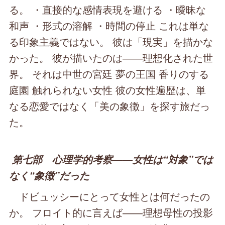
る。 ・直接的な感情表現を避ける ・曖昧な
和声 ・形式の溶解 ・時間の停止 これは単な
る印象主義ではない。 彼は「現実」を描かな
かった。 彼が描いたのは――理想化された世
界。 それは中世の宮廷 夢の王国 香りのする
庭園 触れられない女性 彼の女性遍歴は、単
なる恋愛ではなく「美の象徴」を探す旅だっ
た。
第七部 心理学的考察――女性は“対象”では
なく“象徴”だった
ドビュッシーにとって女性とは何だったの
か。 フロイト的に言えば――理想母性の投影