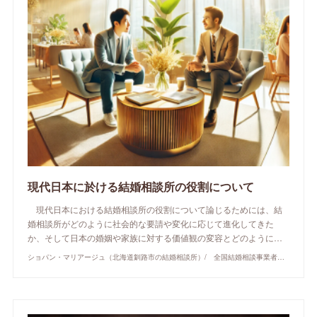
現代日本に於ける結婚相談所の役割について
現代日本における結婚相談所の役割について論じるためには、結
婚相談所がどのように社会的な要請や変化に応じて進化してきた
か、そして日本の婚姻や家族に対する価値観の変容とどのように…
ショパン・マリアージュ（北海道釧路市の結婚相談所）/ 全国結婚相談事業者連盟正規加盟店 / cherry-piano.com