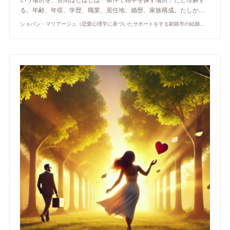
る。年齢、年収、学歴、職業、居住地、婚歴、家族構成。たしか…
ショパン・マリアージュ（恋愛心理学に基づいたサポートをする釧路市の結婚相談所）/ 全国結婚相談事業者連盟正規加盟店 / cherry-piano.com