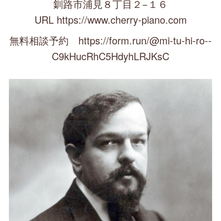
釧路市浦見８丁目２−１６
URL https://www.cherry-piano.com
無料相談予約 https://form.run/@mi-tu-hi-ro--
C9kHucRhC5HdyhLRJKsC