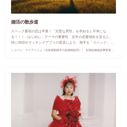
婚活の散歩道
スペック重視の恋は卒業！「完璧な男性」を求めると不幸にな
る！！！ - はじめに：テーマの重要性 近年の恋愛傾向を見ると、
特にSNSやマッチングアプリの普及により、相手を「スペック」…
ショパン・マリアージュ（北海道釧路市の結婚相談所）/ 全国結婚相談事業者連盟正規加盟店 / cherry-piano.com