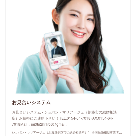
お見合いシステム
お見合いシステム - ショパン・マリアージュ（釧路市の結婚相談
所）お気軽にご連絡下さい！TEL.0154-64-7018FAX.0154-64-
7018Mail：mi3tu2hi1ro6@gmail.
ショパン・マリアージュ（北海道釧路市の結婚相談所）/ 全国結婚相談事業者連盟正規加盟店 / cherry-piano.com