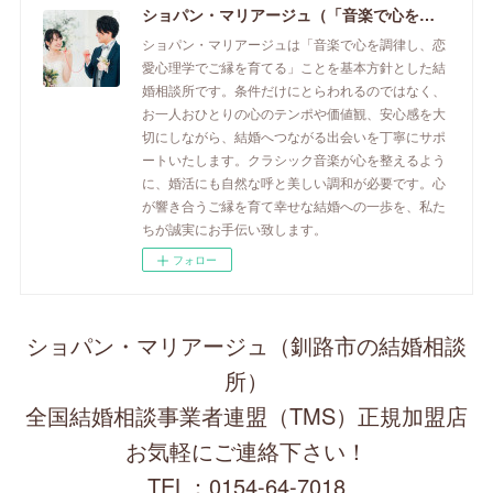
ショパン・マリアージュ（「音楽で心を調律し恋愛心理学でご縁を育てる」釧路市の結婚相談所）/ 全国結婚相談事業者連盟正規加盟店 / cherry-piano.com
ショパン・マリアージュは「音楽で心を調律し、恋
愛心理学でご縁を育てる」ことを基本方針とした結
婚相談所です。条件だけにとらわれるのではなく、
お一人おひとりの心のテンポや価値観、安心感を大
切にしながら、結婚へつながる出会いを丁寧にサポ
ートいたします。クラシック音楽が心を整えるよう
に、婚活にも自然な呼と美しい調和が必要です。心
が響き合うご縁を育て幸せな結婚への一歩を、私た
ちが誠実にお手伝い致します。
フォロー
ショパン・マリアージュ（釧路市の結婚相談
所）
全国結婚相談事業者連盟（TMS）正規加盟店
お気軽にご連絡下さい！
TEL：0154-64-7018