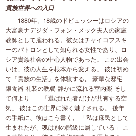
貴族世界への入口
1880年、18歳のドビュッシーはロシアの
大富豪ナデジダ・フォン・メック夫人の家庭
教師として雇われる。彼女はチャイコフスキ
ーのパトロンとして知られる女性であり、ロ
シア貴族社会の中心人物であった。 この出会
いは、彼の人生を根本から変える。 彼は初め
て「貴族の生活」を体験する。 豪華な邸宅
銀食器 礼装の晩餐 静かに流れる室内楽 そし
て何より――「選ばれた者だけが共有する空
気」 彼はこの世界に深く魅了される。 後年
の手紙に、彼はこう書く。 「私は庶民として
生まれたが、魂は別の階級に属している」 こ