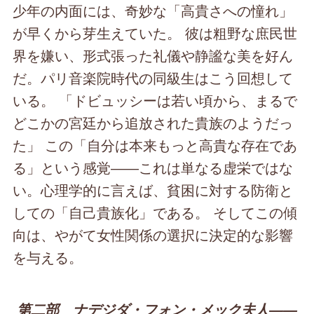
少年の内面には、奇妙な「高貴さへの憧れ」
が早くから芽生えていた。 彼は粗野な庶民世
界を嫌い、形式張った礼儀や静謐な美を好ん
だ。パリ音楽院時代の同級生はこう回想して
いる。 「ドビュッシーは若い頃から、まるで
どこかの宮廷から追放された貴族のようだっ
た」 この「自分は本来もっと高貴な存在であ
る」という感覚――これは単なる虚栄ではな
い。心理学的に言えば、貧困に対する防衛と
しての「自己貴族化」である。 そしてこの傾
向は、やがて女性関係の選択に決定的な影響
を与える。
第二部 ナデジダ・フォン・メック夫人――