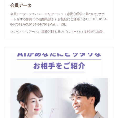
会員データ
会員データ - ショパン・マリアージュ（恋愛心理学に基づいたサポ
ートをする釧路市の結婚相談所）お気軽にご連絡下さい！TEL.0154-
64-7018FAX.0154-64-7018Mail：mi3tu
ショパン・マリアージュ（恋愛心理学に基づいたサポートをする釧路市の結婚相談所）/ 全国結婚相談事業者連盟正規加盟店 / cherry-piano.com