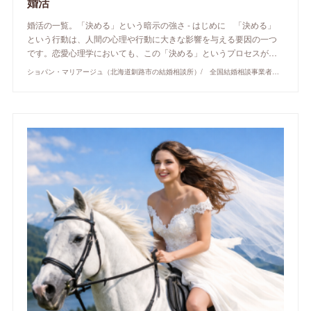
婚活
婚活の一覧。「決める」という暗示の強さ - はじめに 「決める」
という行動は、人間の心理や行動に大きな影響を与える要因の一つ
です。恋愛心理学においても、この「決める」というプロセスが…
ショパン・マリアージュ（北海道釧路市の結婚相談所）/ 全国結婚相談事業者連盟正規加盟店 / cherry-piano.com