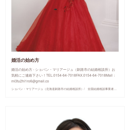
婚活の始め方
婚活の始め方 - ショパン・マリアージュ（釧路市の結婚相談所）お
気軽にご連絡下さい！TEL.0154-64-7018FAX.0154-64-7018Mail：
mi3tu2hi1ro6@gmail.co
ショパン・マリアージュ（北海道釧路市の結婚相談所）/ 全国結婚相談事業者連盟正規加盟店 / cherry-piano.com