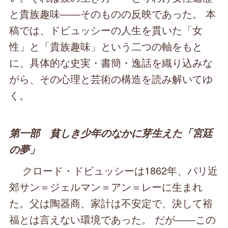
と貴族趣味――そのものの反映であった。 本
稿では、ドビュッシーの人生を貫いた「女
性」と「貴族趣味」という二つの軸をもと
に、具体的な史実・書簡・逸話を織り込みな
がら、その心理と芸術の構造を読み解いてゆ
く。
第一部 貧しき少年のなかに芽生えた「宮廷
の夢」
クロード・ドビュッシーは1862年、パリ近
郊サン＝ジェルマン＝アン＝レーに生まれ
た。父は陶器商、家計は不安定で、決して裕
福とは言えない環境であった。 だが――この