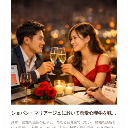
ショパン・マリアージュに於いて恋愛心理学を戦略的に活用する方法 ――出会いを「偶然」ではなく「理解と成長の設計」に変えるために
序章 結婚相談所の仕事は、単なる紹介業ではない 結婚相談所と
いう場所を、世間はしばしば「条件で相手を探す場所」だと理解す