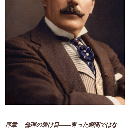
序章 倫理の裂け目――奪った瞬間ではな