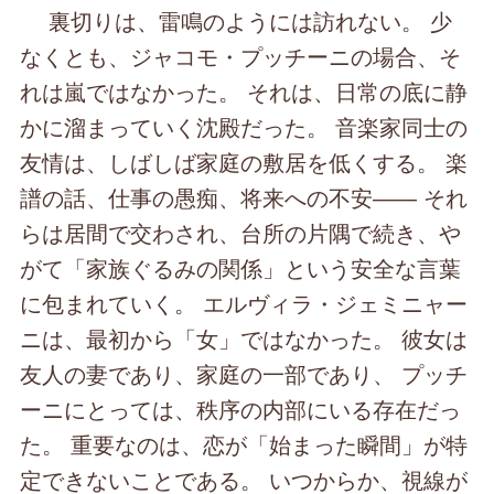
裏切りは、雷鳴のようには訪れない。 少
なくとも、ジャコモ・プッチーニの場合、そ
れは嵐ではなかった。 それは、日常の底に静
かに溜まっていく沈殿だった。 音楽家同士の
友情は、しばしば家庭の敷居を低くする。 楽
譜の話、仕事の愚痴、将来への不安―― それ
らは居間で交わされ、台所の片隅で続き、や
がて「家族ぐるみの関係」という安全な言葉
に包まれていく。 エルヴィラ・ジェミニャー
ニは、最初から「女」ではなかった。 彼女は
友人の妻であり、家庭の一部であり、 プッチ
ーニにとっては、秩序の内部にいる存在だっ
た。 重要なのは、恋が「始まった瞬間」が特
定できないことである。 いつからか、視線が