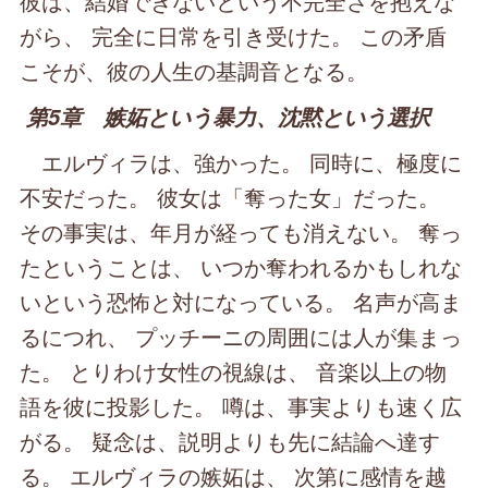
彼は、結婚できないという不完全さを抱えな
がら、 完全に日常を引き受けた。 この矛盾
こそが、彼の人生の基調音となる。
第5章 嫉妬という暴力、沈黙という選択
エルヴィラは、強かった。 同時に、極度に
不安だった。 彼女は「奪った女」だった。
その事実は、年月が経っても消えない。 奪っ
たということは、 いつか奪われるかもしれな
いという恐怖と対になっている。 名声が高ま
るにつれ、 プッチーニの周囲には人が集まっ
た。 とりわけ女性の視線は、 音楽以上の物
語を彼に投影した。 噂は、事実よりも速く広
がる。 疑念は、説明よりも先に結論へ達す
る。 エルヴィラの嫉妬は、 次第に感情を越