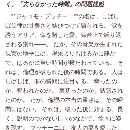
く、「去らなかった時間」の問題提起
**ジャコモ・プッチーニ**の名は、しばし
ば旋律の甘美さと結びつけて語られる。 涙を
誘うアリア、命を賭した愛、舞台上で繰り返
される別れ――。 だが、その音楽が生まれた
現実の地平には、喝采よりもはるかに静か
で、はるかに重い時間が横たわっている。 そ
れは、倫理が破られた後の時間である。 人は
しばしば、罪の瞬間に注目する。 奪ったの
か、奪われたのか。 裏切ったのか、誘惑され
たのか。 だが、倫理の本当の重さは、その瞬
間にはない。 それは、破った後に始まる、長
く、説明のつかない日々のなかで、徐々に姿
を現す。 プッチーニは、友人の妻を愛した。