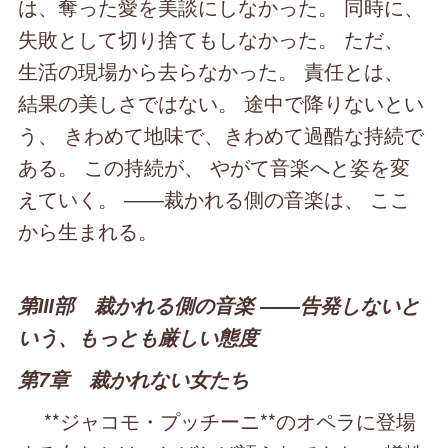
は、奪った愛を美談にしなかった。 同時に、
失敗として切り捨てもしなかった。 ただ、
生活の現場から去らなかった。 責任とは、
結果の美しさではない。 途中で降りないとい
う、 きわめて地味で、きわめて過酷な持続で
ある。 この持続が、 やがて音楽へと姿を変
えていく。 ――裁かれる側の音楽は、 ここ
から生まれる。
第Ⅲ部 裁かれる側の音楽 ――告発しないと
いう、もっとも厳しい態度
第7章 裁かれない女たち
**ジャコモ・プッチーニ**のオペラに登場