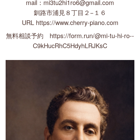
mail：mi3tu2hi1ro6@gmail.com
釧路市浦見８丁目２−１６
URL https://www.cherry-piano.com
無料相談予約 https://form.run/@mi-tu-hi-ro--
C9kHucRhC5HdyhLRJKsC