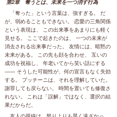
第2章 奪うとは、未来を一つ消す行為
「奪った」という言葉は、強すぎる。 だ
が、弱めることもできない。 恋愛の三角関係
という表現は、 この出来事をあまりにも軽く
見せる。 ここで起きたのは、 一つの未来が
消去される出来事だった。 友情には、暗黙の
未来がある。 この先も顔を合わせ、 互いの
成功を祝福し、 年老いてから笑い話にする
―― そうした可能性が、何の宣言もなく失効
する。 プッチーニは、それを理解していた。
謝罪しても戻らない。 時間を置いても修復さ
れない。 これは「誤解」ではなく、選択の結
果だからだ。
友人の視線は、怒りよりも早く遠ざかっ