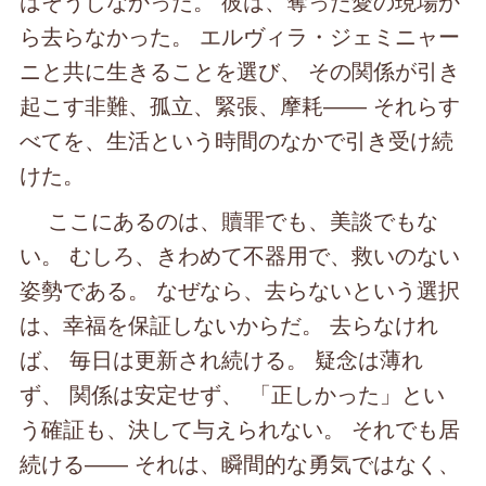
はそうしなかった。 彼は、奪った愛の現場か
ら去らなかった。 エルヴィラ・ジェミニャー
ニと共に生きることを選び、 その関係が引き
起こす非難、孤立、緊張、摩耗―― それらす
べてを、生活という時間のなかで引き受け続
けた。
ここにあるのは、贖罪でも、美談でもな
い。 むしろ、きわめて不器用で、救いのない
姿勢である。 なぜなら、去らないという選択
は、幸福を保証しないからだ。 去らなけれ
ば、 毎日は更新され続ける。 疑念は薄れ
ず、 関係は安定せず、 「正しかった」とい
う確証も、決して与えられない。 それでも居
続ける―― それは、瞬間的な勇気ではなく、