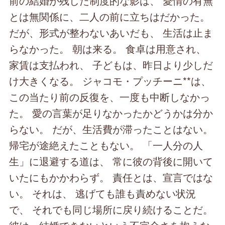
前の結婚が残した制度的な影は、 愛情の有無
とは無関係に、二人の前に立ちはだかった。
だが、形式が整わないあいだも、 生活は止ま
らなかった。 朝は来る。 食卓は用意され、
家賃は支払われ、 子どもは、昨日より少しだ
け大きくなる。 ジャコモ・プッチーニ**は、
この当たり前の反復を、一度も中断しなかっ
た。 愛の言葉が足りなかったかどうかは分か
らない。 だが、生活費が滞ったことはない。
帰宅が途絶えたこともない。 「一人分の人
生」に退避する道は、 常に彼の背後に開いて
いたにもかかわらず。 責任とは、宣言ではな
い。 それは、 逃げても誰も責めない状況
で、 それでも同じ場所に戻り続けることだ。