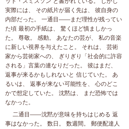
ット・スミスソン と書かれている。 しかし
実際には、 その紙片が届く先は、 彼自身の
内部だった。 一通目――まだ理性が残ってい
た頃 最初の手紙は、 驚くほど慎ましかっ
た。 尊敬。 感動。 あなたの芸が、 私の音楽
に新しい視界を与えたこと。 それは、 芸術
家から芸術家への、 ぎりぎり「社会的に許容
される」言葉の連なりだった。 彼はまだ、
返事が来るかもしれないと 信じていた。 あ
るいは、 返事が来ない可能性を、 心のどこ
かで想定していた。 沈黙は、 まだ恐怖では
なかった。
二通目――沈黙が意味を持ちはじめる 返
事はなかった。 数日。 数週間。 郵便配達人