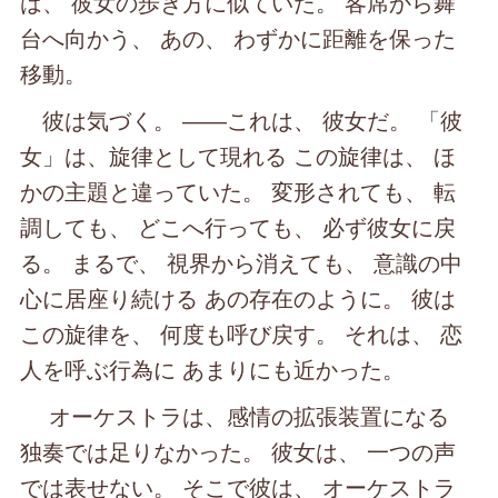
は、 彼女の歩き方に似ていた。 客席から舞
台へ向かう、 あの、 わずかに距離を保った
移動。
彼は気づく。 ――これは、 彼女だ。 「彼
女」は、旋律として現れる この旋律は、 ほ
かの主題と違っていた。 変形されても、 転
調しても、 どこへ行っても、 必ず彼女に戻
る。 まるで、 視界から消えても、 意識の中
心に居座り続ける あの存在のように。 彼は
この旋律を、 何度も呼び戻す。 それは、 恋
人を呼ぶ行為に あまりにも近かった。
オーケストラは、感情の拡張装置になる
独奏では足りなかった。 彼女は、 一つの声
では表せない。 そこで彼は、 オーケストラ