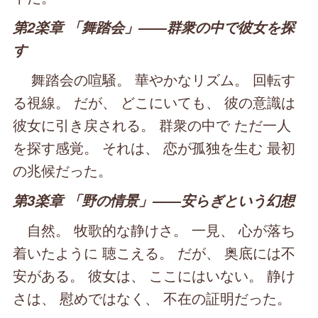
第2楽章 「舞踏会」――群衆の中で彼女を探
す
舞踏会の喧騒。 華やかなリズム。 回転す
る視線。 だが、 どこにいても、 彼の意識は
彼女に引き戻される。 群衆の中で ただ一人
を探す感覚。 それは、 恋が孤独を生む 最初
の兆候だった。
第3楽章 「野の情景」――安らぎという幻想
自然。 牧歌的な静けさ。 一見、 心が落ち
着いたように 聴こえる。 だが、 奥底には不
安がある。 彼女は、 ここにはいない。 静け
さは、 慰めではなく、 不在の証明だった。