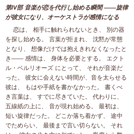
第Ⅳ部 音楽が恋を代行し始める瞬間 ――旋律
が彼女になり、オーケストラが感情になる
恋は、 相手に触れられないとき、 別の器
を探し始める。 言葉が拒まれ、 沈黙が常態
となり、 想像だけでは抱えきれなくなったと
き―― 感情は、 身体を必要とする。 エクト
ル・ベルリオーズ にとって、 それが音楽だ
った。 彼女に会えない時間が、音を太らせる
彼は、 もはや手紙を書かなかった。 書くべ
き言葉は、 すでに尽きていた。 代わりに、
五線紙の上に、 音が現れ始める。 最初は、
短い旋律だった。 どこか落ち着かず、 途中
でためらい、 最後まで言い切らない。 それ