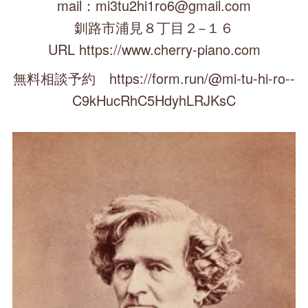
mail：mi3tu2hi1ro6@gmail.com
釧路市浦見８丁目２−１６
URL https://www.cherry-piano.com
無料相談予約 https://form.run/@mi-tu-hi-ro--
C9kHucRhC5HdyhLRJKsC