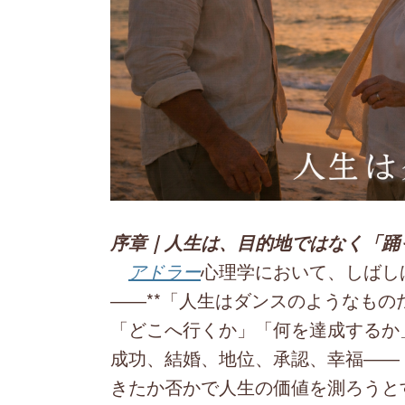
序章｜人生は、目的地ではなく「踊
アドラー
心理学において、しばし
――**「人生はダンスのようなもの
「どこへ行くか」「何を達成するか
成功、結婚、地位、承認、幸福―― 
きたか否かで人生の価値を測ろうと