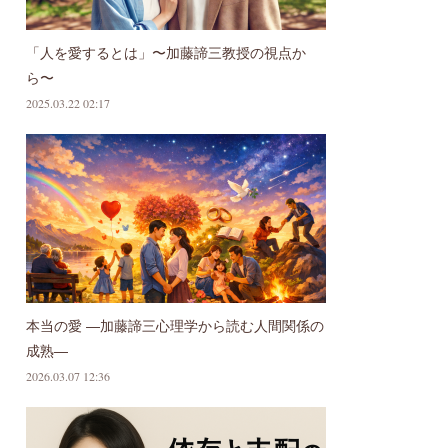
「人を愛するとは」〜加藤諦三教授の視点か
ら〜
2025.03.22 02:17
本当の愛 ―加藤諦三心理学から読む人間関係の
成熟―
2026.03.07 12:36