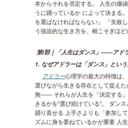
本からそれを否定する。 人生の価値
うに踊っているか によって決まる。
を選ばなければならない」 「失敗し
う強迫的な生き方を、根こそぎほど
第Ⅰ部｜「人生はダンス」――アド
1. なぜアドラーは「ダンス」とい
アドラー
心理学の最大の特徴は、
選びながら生きる存在として捉えた
無―― それらが人生を「決定する」
きるかを“選び続けている”。 ダン
踊り直せる 上手さよりも「参加し
ズムに身を委ねているかが重要 人