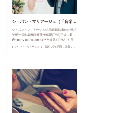
ショパン・マリアージュ（「音楽で心を調律し恋愛心理学でご縁を育てる」釧路市の結婚相談所）/ 全国結婚相談事業者連盟正規加盟店 / cherry-piano.com
ショパン・マリアージュ/北海道釧路市の結婚相
談所/全国結婚相談事業者連盟(TMS)正規加盟
店/cherry-piano.com/釧路市浦見8丁目2-16/電…
ショパン・マリアージュ（「音楽で心を調律し恋愛心理学でご縁を育てる」釧路市の結婚相談所）/ 全国結婚相談事業者連盟正規加盟店 / cherry-piano.com