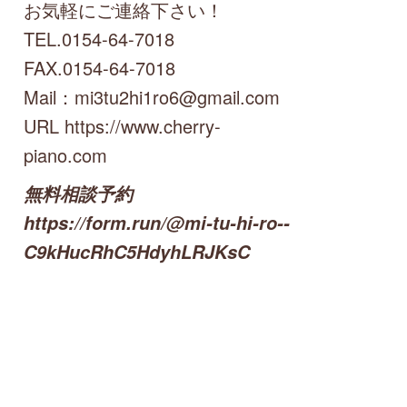
お気軽にご連絡下さい！
TEL.0154-64-7018
FAX.0154-64-7018
Mail：mi3tu2hi1ro6@gmail.com
URL https://www.cherry-
piano.com
無料相談予約
https://form.run/@mi-tu-hi-ro--
C9kHucRhC5HdyhLRJKsC