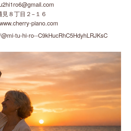
u2hi1ro6@gmail.com
浦見８丁目２−１６
/www.cherry-piano.com
mi-tu-hi-ro--C9kHucRhC5HdyhLRJKsC