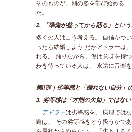
そのものが、別の姿を帯び始める。
だ。
2. 「準備が整ってから踊る」とい
多くの人はこう考える。 自信がつい
ったら結婚しよう だがアドラーは
れる。 踊りながら、傷は意味を持つ
歩を待っている人は、 永遠に音楽を
第Ⅱ部｜劣等感と「踊れない自分」
3. 劣等感は「才能の欠如」ではな
アドラー
は劣等感を、 病理では
題は、 その劣等感をどう扱うかであ
ら最初からやらない」 「失敗するく