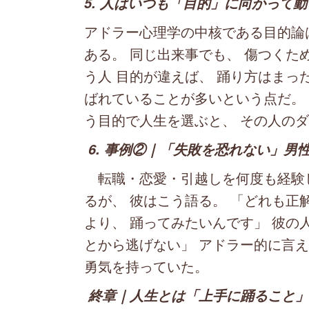
5. 人はいつも「目的」に向かって
アドラー心理学の中核である目的論
ある。 同じ出来事でも、 傷つくた
う人 目的が違えば、 踊り方はまっ
ばれていることが多いという点だ。 
う目的で人生を選ぶと、 その人の
6. 事例②｜「失敗を恐れない」男性
転職・恋愛・引越しを何度も経験し
るが、 彼はこう語る。 「どれも正
より、 踊ってみたいんです」 彼の
とから逃げない」 アドラー的に言え
勇気を持っていた。
終章｜人生とは「上手に踊ること