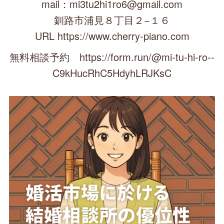
mail：mi3tu2hi1ro6@gmail.com
釧路市浦見８丁目２−１６
URL https://www.cherry-piano.com
無料相談予約 https://form.run/@mi-tu-hi-ro--
C9kHucRhC5HdyhLRJKsC