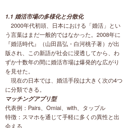
1.1 婚活市場の多様化と分散化
2000年代初頭、日本における「婚活」とい
う言葉はまだ一般的ではなかった。2008年に
『婚活時代』（山田昌弘・白河桃子著）が出
版され、この新語が社会に浸透してから、わ
ずか十数年の間に婚活市場は爆発的な広がり
を見せた。
現在の日本では、婚活手段は大きく次の4つ
に分類できる。
マッチングアプリ型
代表例：Pairs、Omiai、with、タップル
特徴：スマホを通じて手軽に多くの異性と出
会える