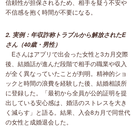
信頼性が担保されるため、相手を疑う不安や
不信感を抱く時間が不要になる。
2. 実例：年収詐称トラブルから解放されたE
さん（40歳・男性）
Eさんはアプリで出会った女性と3カ月交際
後、結婚話が進んだ段階で相手の職業や収入
が全く異なっていたことが判明。精神的ショ
ックと時間の浪費を経験した後、結婚相談所
に登録した。「最初から全員が公的証明を提
出している安心感は、婚活のストレスを大き
く減らす」と語る。結果、入会8カ月で同世代
の女性と成婚退会した。