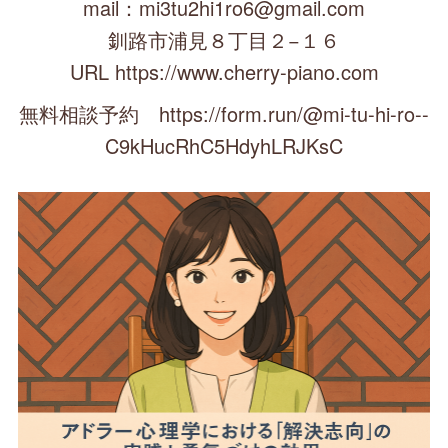
mail：mi3tu2hi1ro6@gmail.com
釧路市浦見８丁目２−１６
URL https://www.cherry-piano.com
無料相談予約 https://form.run/@mi-tu-hi-ro--
C9kHucRhC5HdyhLRJKsC