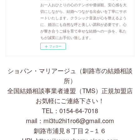
お一人おひとりの心のテンポや価値観、安心感を大
切にしながら、結婚へつながる出会いを丁寧にサポ
ートいたします。クラシック音楽が心を整えるよう
に、婚活にも自然な呼と美しい調和が必要です。心
が響き合うご縁を育て幸せな結婚への一歩を、私た
ちが誠実にお手伝い致します。
フォロー
ショパン・マリアージュ（釧路市の結婚相談
所）
全国結婚相談事業者連盟（TMS）正規加盟店
お気軽にご連絡下さい！
TEL：0154-64-7018
mail：mi3tu2hi1ro6@gmail.com
釧路市浦見８丁目２−１６