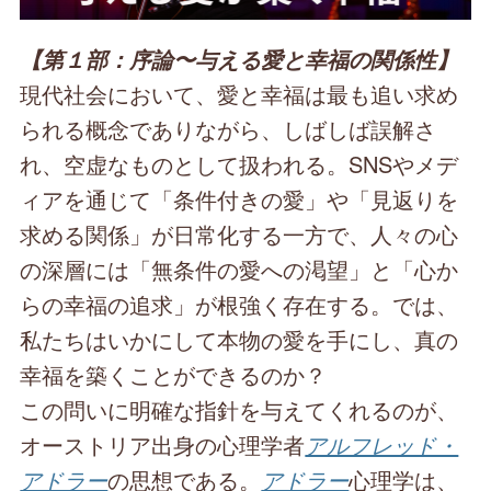
【第１部：序論〜与える愛と幸福の関係性】
現代社会において、愛と幸福は最も追い求め
られる概念でありながら、しばしば誤解さ
れ、空虚なものとして扱われる。SNSやメデ
ィアを通じて「条件付きの愛」や「見返りを
求める関係」が日常化する一方で、人々の心
の深層には「無条件の愛への渇望」と「心か
らの幸福の追求」が根強く存在する。では、
私たちはいかにして本物の愛を手にし、真の
幸福を築くことができるのか？
この問いに明確な指針を与えてくれるのが、
オーストリア出身の心理学者
アルフレッド・
アドラー
の思想である。
アドラー
心理学は、