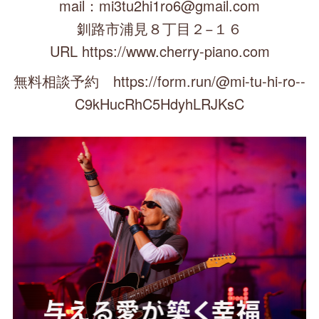
mail：mi3tu2hi1ro6@gmail.com
釧路市浦見８丁目２−１６
URL https://www.cherry-piano.com
無料相談予約 https://form.run/@mi-tu-hi-ro--
C9kHucRhC5HdyhLRJKsC