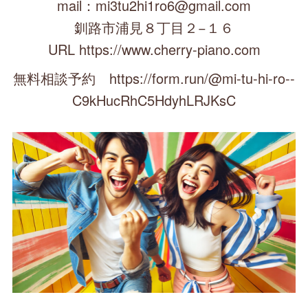
mail：mi3tu2hi1ro6@gmail.com
釧路市浦見８丁目２−１６
URL https://www.cherry-piano.com
無料相談予約 https://form.run/@mi-tu-hi-ro--
C9kHucRhC5HdyhLRJKsC