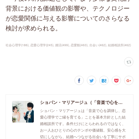
背景における価値観の影響や、テクノロジー
が恋愛関係に与える影響についてのさらなる
検討が求められる。
社会心理学
(
186
)
恋愛心理学
(
245
)
婚活
(
499
)
恋愛観
(
463
)
出会い
(
462
)
結婚相談所
(
462
)
ショパン・マリアージュ（「音楽で心を調律し恋愛心理学でご縁を育てる」釧路市の結婚相談所）/ 全国結婚相談事業者連盟正規加盟店 / cherry-piano.com
ショパン・マリアージュは「音楽で心を調律し、恋
愛心理学でご縁を育てる」ことを基本方針とした結
婚相談所です。条件だけにとらわれるのではなく、
お一人おひとりの心のテンポや価値観、安心感を大
切にしながら、結婚へつながる出会いを丁寧にサポ