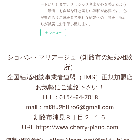
ートいたします。クラシック音楽が心を整えるよう
に、婚活にも自然な呼と美しい調和が必要です。心
が響き合うご縁を育て幸せな結婚への一歩を、私た
ちが誠実にお手伝い致します。
フォロー
ショパン・マリアージュ（釧路市の結婚相談
所）
全国結婚相談事業者連盟（TMS）正規加盟店
お気軽にご連絡下さい！
TEL：0154-64-7018
mail：mi3tu2hi1ro6@gmail.com
釧路市浦見８丁目２−１６
URL https://www.cherry-piano.com
無料相談予約 https://form.run/@mi-tu-hi-ro--