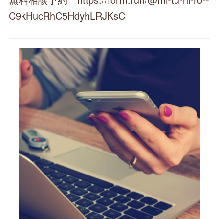
C9kHucRhC5HdyhLRJKsC