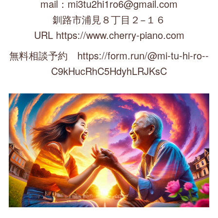
mail：mi3tu2hi1ro6@gmail.com
釧路市浦見８丁目２−１６
URL https://www.cherry-piano.com
無料相談予約 https://form.run/@mi-tu-hi-ro--
C9kHucRhC5HdyhLRJKsC