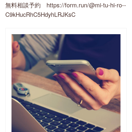
無料相談予約 https://form.run/@mi-tu-hi-ro--
C9kHucRhC5HdyhLRJKsC