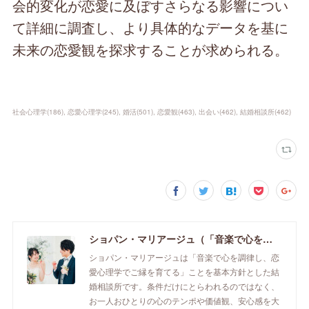
会的変化が恋愛に及ぼすさらなる影響につい
て詳細に調査し、より具体的なデータを基に
未来の恋愛観を探求することが求められる。
社会心理学
(
186
)
恋愛心理学
(
245
)
婚活
(
501
)
恋愛観
(
463
)
出会い
(
462
)
結婚相談所
(
462
)
ショパン・マリアージュ（「音楽で心を調律し恋愛心理学でご縁を育てる」釧路市の結婚相談所）/ 全国結婚相談事業者連盟正規加盟店 / cherry-piano.com
ショパン・マリアージュは「音楽で心を調律し、恋
愛心理学でご縁を育てる」ことを基本方針とした結
婚相談所です。条件だけにとらわれるのではなく、
お一人おひとりの心のテンポや価値観、安心感を大