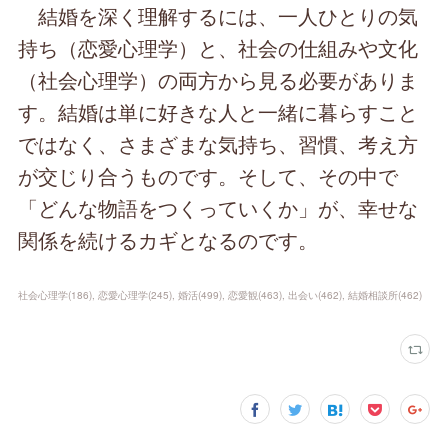
結婚を深く理解するには、一人ひとりの気
持ち（恋愛心理学）と、社会の仕組みや文化
（社会心理学）の両方から見る必要がありま
す。結婚は単に好きな人と一緒に暮らすこと
ではなく、さまざまな気持ち、習慣、考え方
が交じり合うものです。そして、その中で
「どんな物語をつくっていくか」が、幸せな
関係を続けるカギとなるのです。
社会心理学
(
186
)
恋愛心理学
(
245
)
婚活
(
499
)
恋愛観
(
463
)
出会い
(
462
)
結婚相談所
(
462
)