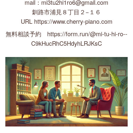
mail：mi3tu2hi1ro6@gmail.com
釧路市浦見８丁目２−１６
URL https://www.cherry-piano.com
無料相談予約 https://form.run/@mi-tu-hi-ro--
C9kHucRhC5HdyhLRJKsC