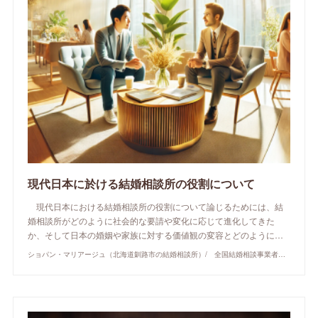
現代日本に於ける結婚相談所の役割について
現代日本における結婚相談所の役割について論じるためには、結
婚相談所がどのように社会的な要請や変化に応じて進化してきた
か、そして日本の婚姻や家族に対する価値観の変容とどのように…
ショパン・マリアージュ（北海道釧路市の結婚相談所）/ 全国結婚相談事業者連盟正規加盟店 / cherry-piano.com