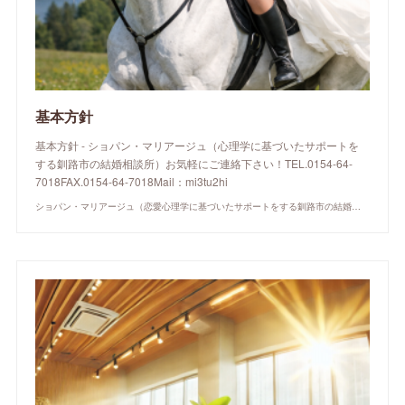
基本方針
基本方針 - ショパン・マリアージュ（心理学に基づいたサポートを
する釧路市の結婚相談所）お気軽にご連絡下さい！TEL.0154-64-
7018FAX.0154-64-7018Mail：mi3tu2hi
ショパン・マリアージュ（恋愛心理学に基づいたサポートをする釧路市の結婚相談所）/ 全国結婚相談事業者連盟正規加盟店 / cherry-piano.com