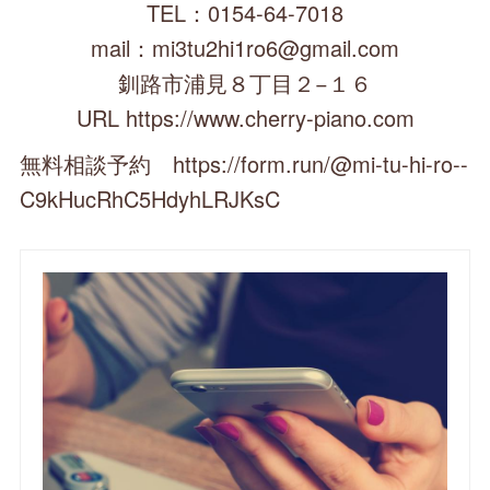
TEL：0154-64-7018
mail：mi3tu2hi1ro6@gmail.com
釧路市浦見８丁目２−１６
URL https://www.cherry-piano.com
無料相談予約 https://form.run/@mi-tu-hi-ro--
C9kHucRhC5HdyhLRJKsC