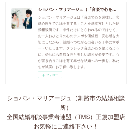
ショパン・マリアージュ（「音楽で心を調律し恋愛心理学でご縁を育てる」釧路市の結婚相談所）/ 全国結婚相談事業者連盟正規加盟店 / cherry-piano.com
ショパン・マリアージュは「音楽で心を調律し、恋
愛心理学でご縁を育てる」ことを基本方針とした結
婚相談所です。条件だけにとらわれるのではなく、
お一人おひとりの心のテンポや価値観、安心感を大
切にしながら、結婚へつながる出会いを丁寧にサポ
ートいたします。クラシック音楽が心を整えるよう
に、婚活にも自然な呼と美しい調和が必要です。心
が響き合うご縁を育て幸せな結婚への一歩を、私た
ちが誠実にお手伝い致します。
フォロー
ショパン・マリアージュ（釧路市の結婚相談
所）
全国結婚相談事業者連盟（TMS）正規加盟店
お気軽にご連絡下さい！