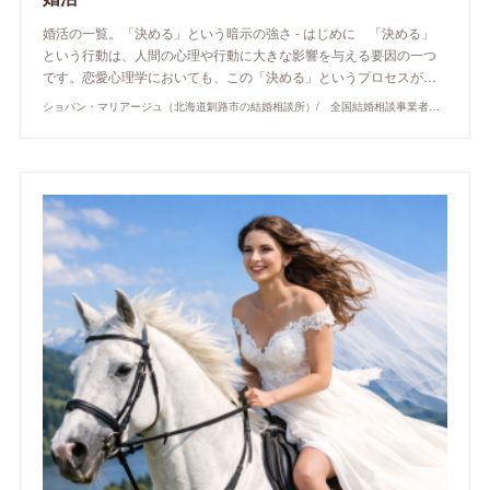
婚活の一覧。「決める」という暗示の強さ - はじめに 「決める」
という行動は、人間の心理や行動に大きな影響を与える要因の一つ
です。恋愛心理学においても、この「決める」というプロセスが…
ショパン・マリアージュ（北海道釧路市の結婚相談所）/ 全国結婚相談事業者連盟正規加盟店 / cherry-piano.com