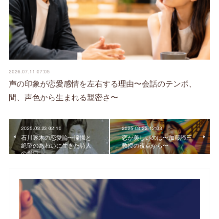
2026.07.11 07:05
声の印象が恋愛感情を左右する理由〜会話のテンポ、
間、声色から生まれる親密さ〜
2025.03.23 02:10
2025.03.22 12:03
石川啄木の恋愛論〜憧憬と
恋が美しいのは〜加藤諦三
絶望のあわいに生きた詩人
教授の視点から〜
の愛♡