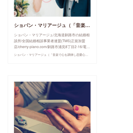
ショパン・マリアージュ（「音楽で心を調律し恋愛心理学でご縁を育てる」釧路市の結婚相談所）/ 全国結婚相談事業者連盟正規加盟店 / cherry-piano.com
ショパン・マリアージュ/北海道釧路市の結婚相
談所/全国結婚相談事業者連盟(TMS)正規加盟
店/cherry-piano.com/釧路市浦見8丁目2-16/電…
ショパン・マリアージュ（「音楽で心を調律し恋愛心理学でご縁を育てる」釧路市の結婚相談所）/ 全国結婚相談事業者連盟正規加盟店 / cherry-piano.com