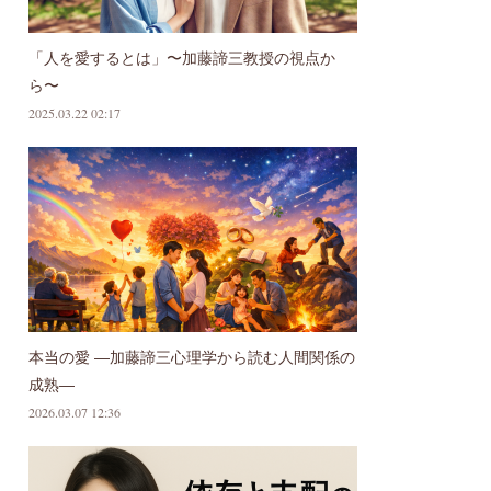
「人を愛するとは」〜加藤諦三教授の視点か
ら〜
2025.03.22 02:17
本当の愛 ―加藤諦三心理学から読む人間関係の
成熟―
2026.03.07 12:36