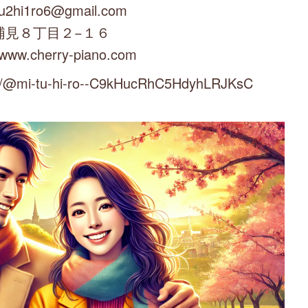
u2hi1ro6@gmail.com
浦見８丁目２−１６
/www.cherry-piano.com
mi-tu-hi-ro--C9kHucRhC5HdyhLRJKsC