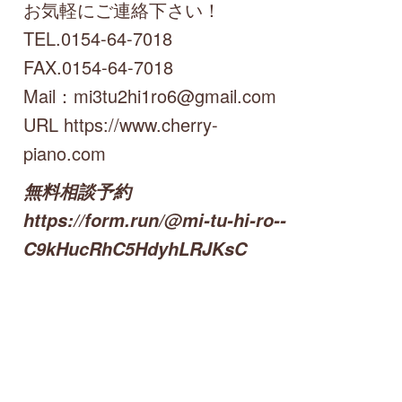
お気軽にご連絡下さい！
TEL.0154-64-7018
FAX.0154-64-7018
Mail：mi3tu2hi1ro6@gmail.com
URL https://www.cherry-
piano.com
無料相談予約
https://form.run/@mi-tu-hi-ro--
C9kHucRhC5HdyhLRJKsC