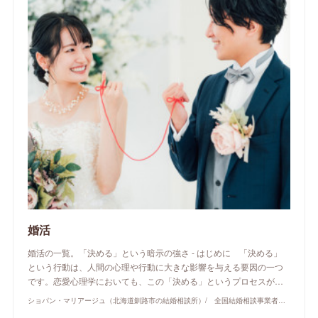
婚活
婚活の一覧。「決める」という暗示の強さ - はじめに 「決める」
という行動は、人間の心理や行動に大きな影響を与える要因の一つ
です。恋愛心理学においても、この「決める」というプロセスが…
ショパン・マリアージュ（北海道釧路市の結婚相談所）/ 全国結婚相談事業者連盟正規加盟店 / cherry-piano.com