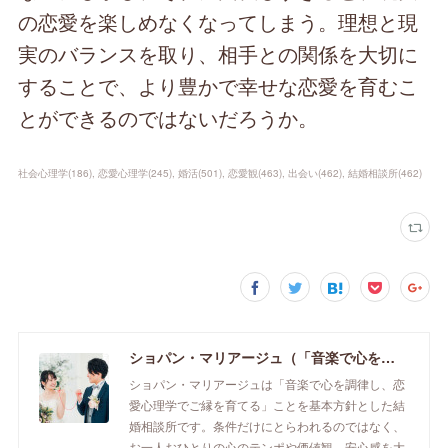
の恋愛を楽しめなくなってしまう。理想と現
実のバランスを取り、相手との関係を大切に
することで、より豊かで幸せな恋愛を育むこ
とができるのではないだろうか。
社会心理学
(
186
)
恋愛心理学
(
245
)
婚活
(
501
)
恋愛観
(
463
)
出会い
(
462
)
結婚相談所
(
462
)
ショパン・マリアージュ（「音楽で心を調律し恋愛心理学でご縁を育てる」釧路市の結婚相談所）/ 全国結婚相談事業者連盟正規加盟店 / cherry-piano.com
ショパン・マリアージュは「音楽で心を調律し、恋
愛心理学でご縁を育てる」ことを基本方針とした結
婚相談所です。条件だけにとらわれるのではなく、
お一人おひとりの心のテンポや価値観、安心感を大