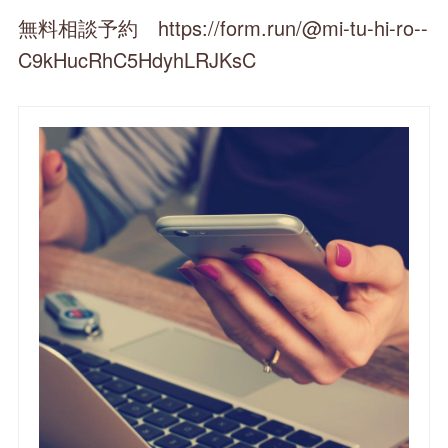
無料相談予約 https://form.run/@mi-tu-hi-ro--
C9kHucRhC5HdyhLRJKsC