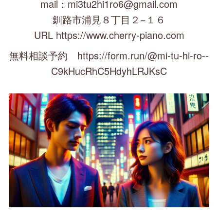
mail：mi3tu2hi1ro6@gmail.com
釧路市浦見８丁目２−１６
URL https://www.cherry-piano.com
無料相談予約 https://form.run/@mi-tu-hi-ro--
C9kHucRhC5HdyhLRJKsC