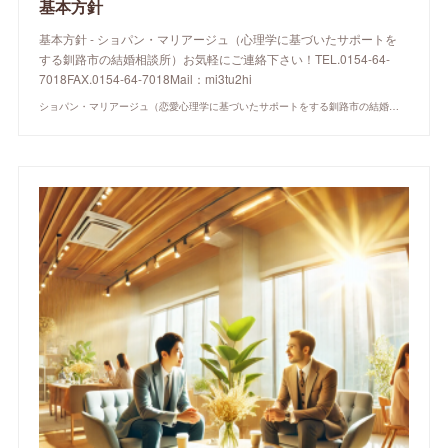
基本方針
基本方針 - ショパン・マリアージュ（心理学に基づいたサポートを
する釧路市の結婚相談所）お気軽にご連絡下さい！TEL.0154-64-
7018FAX.0154-64-7018Mail：mi3tu2hi
ショパン・マリアージュ（恋愛心理学に基づいたサポートをする釧路市の結婚相談所）/ 全国結婚相談事業者連盟正規加盟店 / cherry-piano.com