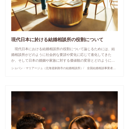
現代日本に於ける結婚相談所の役割について
現代日本における結婚相談所の役割について論じるためには、結
婚相談所がどのように社会的な要請や変化に応じて進化してきた
か、そして日本の婚姻や家族に対する価値観の変容とどのように…
ショパン・マリアージュ（北海道釧路市の結婚相談所）/ 全国結婚相談事業者連盟正規加盟店 / cherry-piano.com