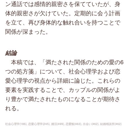
ン通話では感情的親密さを保てていたが、身
体的親密さが欠けていた。定期的に会う計画
を立て、再び身体的な触れ合いを持つことで
関係が深まった。
結論
本稿では、「満たされた関係のための愛の6
つの処方箋」について、社会心理学および恋
愛心理学の視点から詳細に論じた。これらの
要素を実践することで、カップルの関係がよ
り豊かで満たされたものになることが期待さ
れる。
社会心理学
(
186
)
恋愛心理学
(
245
)
婚活
(
499
)
恋愛観
(
463
)
出会い
(
462
)
結婚相談所
(
462
)