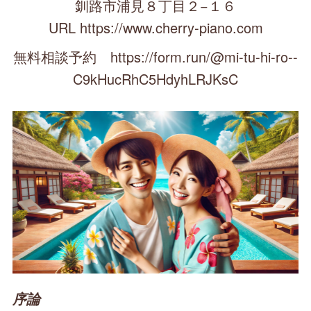
釧路市浦見８丁目２−１６
URL https://www.cherry-piano.com
無料相談予約 https://form.run/@mi-tu-hi-ro--
C9kHucRhC5HdyhLRJKsC
序論