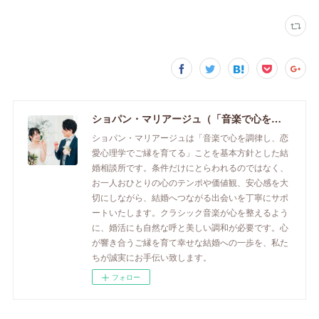
ショパン・マリアージュ（「音楽で心を調律し恋愛心理学でご縁を育てる」釧路市の結婚相談所）/ 全国結婚相談事業者連盟正規加盟店 / cherry-piano.com
ショパン・マリアージュは「音楽で心を調律し、恋
愛心理学でご縁を育てる」ことを基本方針とした結
婚相談所です。条件だけにとらわれるのではなく、
お一人おひとりの心のテンポや価値観、安心感を大
切にしながら、結婚へつながる出会いを丁寧にサポ
ートいたします。クラシック音楽が心を整えるよう
に、婚活にも自然な呼と美しい調和が必要です。心
が響き合うご縁を育て幸せな結婚への一歩を、私た
ちが誠実にお手伝い致します。
フォロー