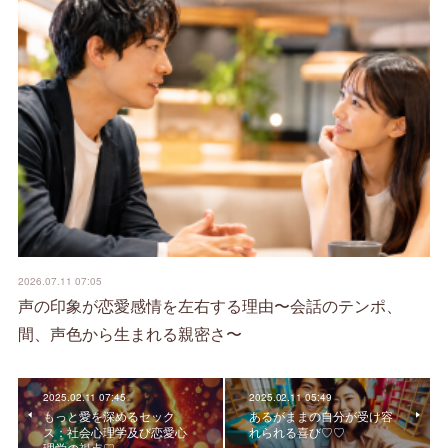
2026.07.11 07:05
声の印象が恋愛感情を左右する理由〜会話のテンポ、
間、声色から生まれる親密さ〜
2025.02.11 07:45
2025.02.11 05:49
もっと愛を深めるセック
あるがままの自分が受け容
ス：社会心理学及び恋愛心
れられる喜び♡♡
理学の視点♡