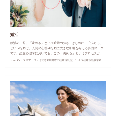
婚活
婚活の一覧。「決める」という暗示の強さ - はじめに 「決める」
という行動は、人間の心理や行動に大きな影響を与える要因の一つ
です。恋愛心理学においても、この「決める」というプロセスが…
ショパン・マリアージュ（北海道釧路市の結婚相談所）/ 全国結婚相談事業者連盟正規加盟店 / cherry-piano.com