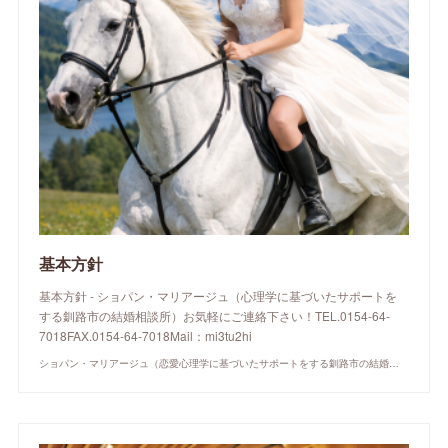
基本方針
基本方針 - ショパン・マリアージュ（心理学に基づいたサポートを
する釧路市の結婚相談所）お気軽にご連絡下さい！TEL.0154-64-
7018FAX.0154-64-7018Mail：mi3tu2hi
ショパン・マリアージュ（恋愛心理学に基づいたサポートをする釧路市の結婚相談所）/ 全国結婚相談事業者連盟正規加盟店 / cherry-piano.com