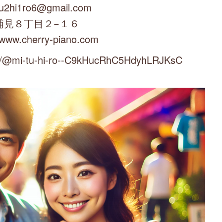
u2hi1ro6@gmail.com
浦見８丁目２−１６
/www.cherry-piano.com
mi-tu-hi-ro--C9kHucRhC5HdyhLRJKsC