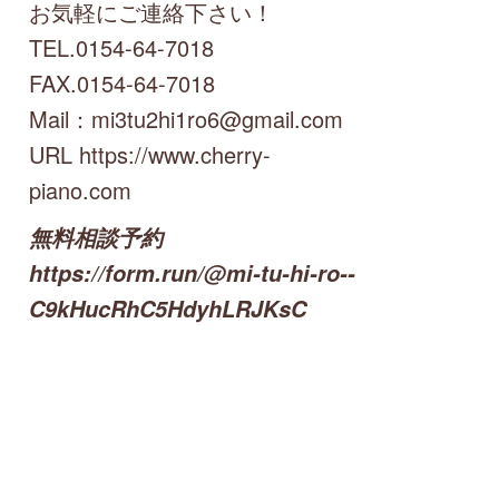
お気軽にご連絡下さい！
TEL.0154-64-7018
FAX.0154-64-7018
Mail：mi3tu2hi1ro6@gmail.com
URL https://www.cherry-
piano.com
無料相談予約
https://form.run/@mi-tu-hi-ro--
C9kHucRhC5HdyhLRJKsC