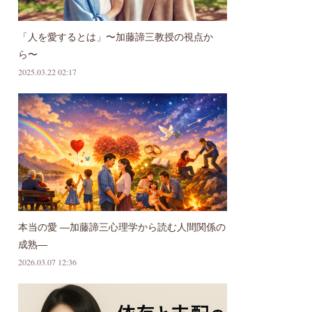
「人を愛するとは」〜加藤諦三教授の視点か
ら〜
2025.03.22 02:17
本当の愛 ―加藤諦三心理学から読む人間関係の
成熟―
2026.03.07 12:36