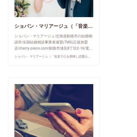
ショパン・マリアージュ（「音楽で心を調律し恋愛心理学でご縁を育てる」釧路市の結婚相談所）/ 全国結婚相談事業者連盟正規加盟店 / cherry-piano.com
ショパン・マリアージュ/北海道釧路市の結婚相
談所/全国結婚相談事業者連盟(TMS)正規加盟
店/cherry-piano.com/釧路市浦見8丁目2-16/電…
ショパン・マリアージュ（「音楽で心を調律し恋愛心理学でご縁を育てる」釧路市の結婚相談所）/ 全国結婚相談事業者連盟正規加盟店 / cherry-piano.com