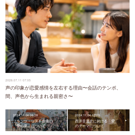
2026.07.11 07:05
声の印象が恋愛感情を左右する理由〜会話のテンポ、
間、声色から生まれる親密さ〜
2024.11.04 06:28
2024.11.04 02:05
フランツ・リスト作曲の
西洋音楽史に於ける「愛」
「愛の夢」について
のテーマについて