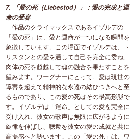
7. 「愛の死（Liebestod）」：愛の完成と運
命の受容
作品のクライマックスであるイゾルデの
「愛の死」は、愛と運命が一つになる瞬間を
象徴しています。この場面でイゾルデは、ト
リスタンとの愛を通して自己を完全に委ね、
肉体の死を超越して魂の融合を果たすことを
望みます。ワーグナーにとって、愛は現世の
障害を超えて精神的な永遠の結びつきへと至
るものであり、この愛の死はその最高形態で
す。イゾルデは「運命」としての愛を完全に
受け入れ、彼女の歌声は無限に広がるように
旋律を伸ばし、聴衆を彼女の愛の成就と共に
高揚感へと誘います。この「愛の死」は、ワ