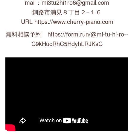
mail：mi3tu2hi1ro6@gmail.com
釧路市浦見８丁目２−１６
URL https://www.cherry-piano.com
無料相談予約 https://form.run/@mi-tu-hi-ro--
C9kHucRhC5HdyhLRJKsC