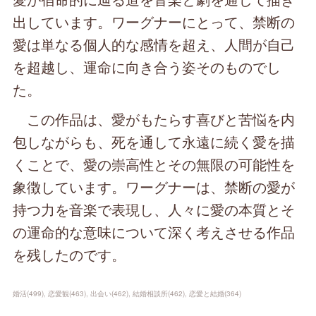
出しています。ワーグナーにとって、禁断の
愛は単なる個人的な感情を超え、人間が自己
を超越し、運命に向き合う姿そのものでし
た。
この作品は、愛がもたらす喜びと苦悩を内
包しながらも、死を通して永遠に続く愛を描
くことで、愛の崇高性とその無限の可能性を
象徴しています。ワーグナーは、禁断の愛が
持つ力を音楽で表現し、人々に愛の本質とそ
の運命的な意味について深く考えさせる作品
を残したのです。
婚活
(
499
)
恋愛観
(
463
)
出会い
(
462
)
結婚相談所
(
462
)
恋愛と結婚
(
364
)