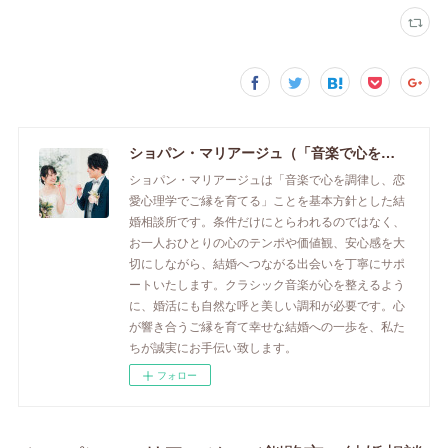
ショパン・マリアージュ（「音楽で心を調律し恋愛心理学でご縁を育てる」釧路市の結婚相談所）/ 全国結婚相談事業者連盟正規加盟店 / cherry-piano.com
ショパン・マリアージュは「音楽で心を調律し、恋
愛心理学でご縁を育てる」ことを基本方針とした結
婚相談所です。条件だけにとらわれるのではなく、
お一人おひとりの心のテンポや価値観、安心感を大
切にしながら、結婚へつながる出会いを丁寧にサポ
ートいたします。クラシック音楽が心を整えるよう
に、婚活にも自然な呼と美しい調和が必要です。心
が響き合うご縁を育て幸せな結婚への一歩を、私た
ちが誠実にお手伝い致します。
フォロー