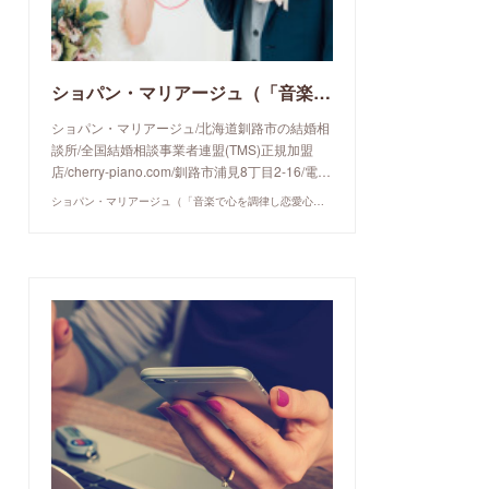
ショパン・マリアージュ（「音楽で心を調律し恋愛心理学でご縁を育てる」釧路市の結婚相談所）/ 全国結婚相談事業者連盟正規加盟店 / cherry-piano.com
ショパン・マリアージュ/北海道釧路市の結婚相
談所/全国結婚相談事業者連盟(TMS)正規加盟
店/cherry-piano.com/釧路市浦見8丁目2-16/電…
ショパン・マリアージュ（「音楽で心を調律し恋愛心理学でご縁を育てる」釧路市の結婚相談所）/ 全国結婚相談事業者連盟正規加盟店 / cherry-piano.com