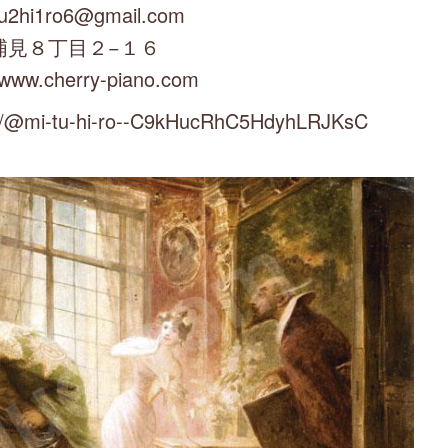
u2hi1ro6@gmail.com
浦見８丁目２−１６
/www.cherry-piano.com
mi-tu-hi-ro--C9kHucRhC5HdyhLRJKsC