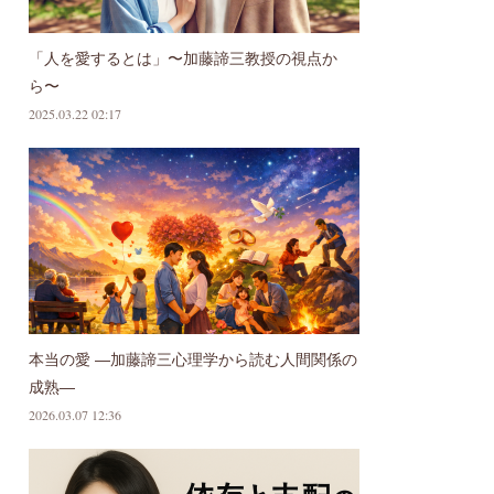
「人を愛するとは」〜加藤諦三教授の視点か
ら〜
2025.03.22 02:17
本当の愛 ―加藤諦三心理学から読む人間関係の
成熟―
2026.03.07 12:36