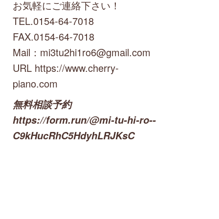
お気軽にご連絡下さい！
TEL.0154-64-7018
FAX.0154-64-7018
Mail：mi3tu2hi1ro6@gmail.com
URL https://www.cherry-
piano.com
無料相談予約
https://form.run/@mi-tu-hi-ro--
C9kHucRhC5HdyhLRJKsC