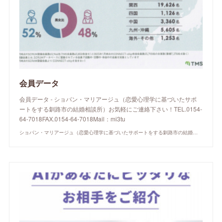
会員データ
会員データ - ショパン・マリアージュ（恋愛心理学に基づいたサポ
ートをする釧路市の結婚相談所）お気軽にご連絡下さい！TEL.0154-
64-7018FAX.0154-64-7018Mail：mi3tu
ショパン・マリアージュ（恋愛心理学に基づいたサポートをする釧路市の結婚相談所）/ 全国結婚相談事業者連盟正規加盟店 / cherry-piano.com