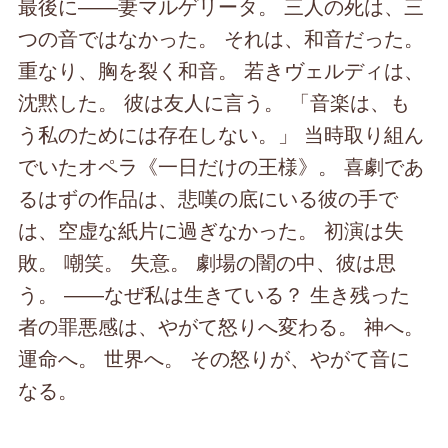
最後に――妻マルゲリータ。 三人の死は、三
つの音ではなかった。 それは、和音だった。
重なり、胸を裂く和音。 若きヴェルディは、
沈黙した。 彼は友人に言う。 「音楽は、も
う私のためには存在しない。」 当時取り組ん
でいたオペラ《一日だけの王様》。 喜劇であ
るはずの作品は、悲嘆の底にいる彼の手で
は、空虚な紙片に過ぎなかった。 初演は失
敗。 嘲笑。 失意。 劇場の闇の中、彼は思
う。 ――なぜ私は生きている？ 生き残った
者の罪悪感は、やがて怒りへ変わる。 神へ。
運命へ。 世界へ。 その怒りが、やがて音に
なる。