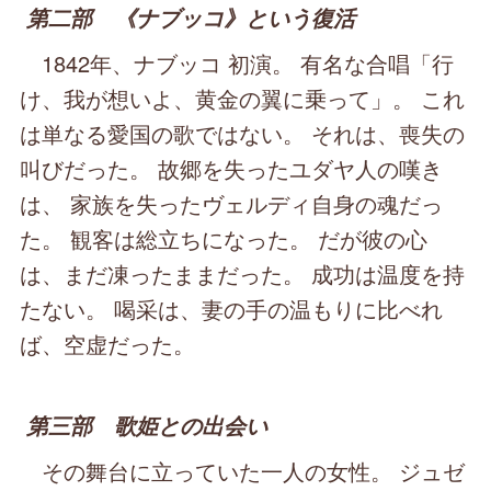
第二部 《ナブッコ》という復活
1842年、ナブッコ 初演。 有名な合唱「行
け、我が想いよ、黄金の翼に乗って」。 これ
は単なる愛国の歌ではない。 それは、喪失の
叫びだった。 故郷を失ったユダヤ人の嘆き
は、 家族を失ったヴェルディ自身の魂だっ
た。 観客は総立ちになった。 だが彼の心
は、まだ凍ったままだった。 成功は温度を持
たない。 喝采は、妻の手の温もりに比べれ
ば、空虚だった。
第三部 歌姫との出会い
その舞台に立っていた一人の女性。 ジュゼ