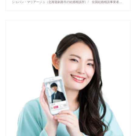
ショパン・マリアージュ（北海道釧路市の結婚相談所）/ 全国結婚相談事業者連盟正規加盟店 / cherry-piano.com