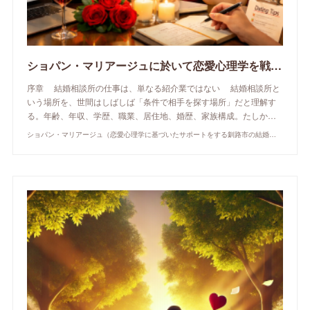
ショパン・マリアージュに於いて恋愛心理学を戦略的に活用する方法 ――出会いを「偶然」ではなく「理解と成長の設計」に変えるために
序章 結婚相談所の仕事は、単なる紹介業ではない 結婚相談所と
いう場所を、世間はしばしば「条件で相手を探す場所」だと理解す
る。年齢、年収、学歴、職業、居住地、婚歴、家族構成。たしか…
ショパン・マリアージュ（恋愛心理学に基づいたサポートをする釧路市の結婚相談所）/ 全国結婚相談事業者連盟正規加盟店 / cherry-piano.com