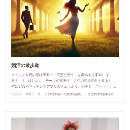
婚活の散歩道
スペック重視の恋は卒業！「完璧な男性」を求めると不幸にな
る！！！ - はじめに：テーマの重要性 近年の恋愛傾向を見ると、
特にSNSやマッチングアプリの普及により、相手を「スペック」…
ショパン・マリアージュ（北海道釧路市の結婚相談所）/ 全国結婚相談事業者連盟正規加盟店 / cherry-piano.com