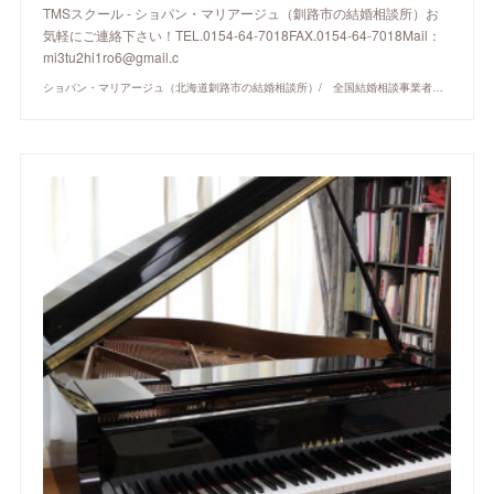
TMSスクール - ショパン・マリアージュ（釧路市の結婚相談所）お
気軽にご連絡下さい！TEL.0154-64-7018FAX.0154-64-7018Mail：
mi3tu2hi1ro6@gmail.c
ショパン・マリアージュ（北海道釧路市の結婚相談所）/ 全国結婚相談事業者連盟正規加盟店 / cherry-piano.com