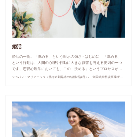
婚活
婚活の一覧。「決める」という暗示の強さ - はじめに 「決める」
という行動は、人間の心理や行動に大きな影響を与える要因の一つ
です。恋愛心理学においても、この「決める」というプロセスが…
ショパン・マリアージュ（北海道釧路市の結婚相談所）/ 全国結婚相談事業者連盟正規加盟店 / cherry-piano.com