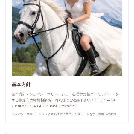
基本方針
基本方針 - ショパン・マリアージュ（心理学に基づいたサポートを
する釧路市の結婚相談所）お気軽にご連絡下さい！TEL.0154-64-
7018FAX.0154-64-7018Mail：mi3tu2hi
ショパン・マリアージュ（恋愛心理学に基づいたサポートをする釧路市の結婚相談所）/ 全国結婚相談事業者連盟正規加盟店 / cherry-piano.com