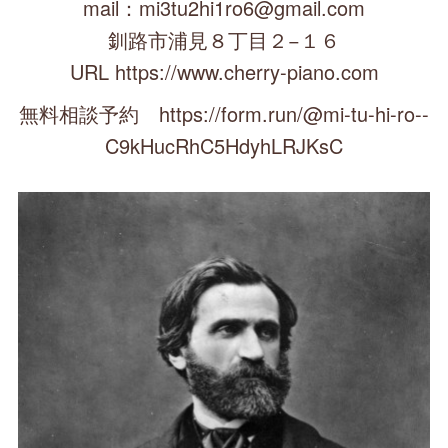
mail：mi3tu2hi1ro6@gmail.com
釧路市浦見８丁目２−１６
URL https://www.cherry-piano.com
無料相談予約 https://form.run/@mi-tu-hi-ro--
C9kHucRhC5HdyhLRJKsC