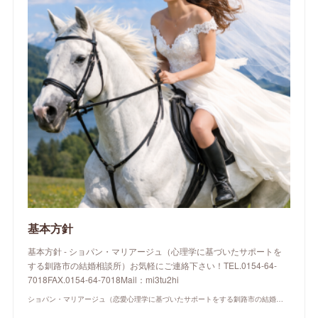
基本方針
基本方針 - ショパン・マリアージュ（心理学に基づいたサポートを
する釧路市の結婚相談所）お気軽にご連絡下さい！TEL.0154-64-
7018FAX.0154-64-7018Mail：mi3tu2hi
ショパン・マリアージュ（恋愛心理学に基づいたサポートをする釧路市の結婚相談所）/ 全国結婚相談事業者連盟正規加盟店 / cherry-piano.com