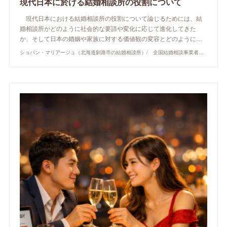
現代日本に於ける結婚相談所の役割について
現代日本における結婚相談所の役割について論じるためには、結
婚相談所がどのように社会的な要請や変化に応じて進化してきた
か、そして日本の婚姻や家族に対する価値観の変容とどのように…
ショパン・マリアージュ（北海道釧路市の結婚相談所）/ 全国結婚相談事業者連盟正規加盟店 / cherry-piano.com