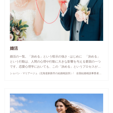
婚活
婚活の一覧。「決める」という暗示の強さ - はじめに 「決める」
という行動は、人間の心理や行動に大きな影響を与える要因の一つ
です。恋愛心理学においても、この「決める」というプロセスが…
ショパン・マリアージュ（北海道釧路市の結婚相談所）/ 全国結婚相談事業者連盟正規加盟店 / cherry-piano.com