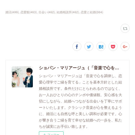
婚活
(
499
)
恋愛観
(
463
)
出会い
(
462
)
結婚相談所
(
462
)
恋愛と結婚
(
364
)
ショパン・マリアージュ（「音楽で心を調律し恋愛心理学でご縁を育てる」釧路市の結婚相談所）/ 全国結婚相談事業者連盟正規加盟店 / cherry-piano.com
ショパン・マリアージュは「音楽で心を調律し、恋
愛心理学でご縁を育てる」ことを基本方針とした結
婚相談所です。条件だけにとらわれるのではなく、
お一人おひとりの心のテンポや価値観、安心感を大
切にしながら、結婚へつながる出会いを丁寧にサポ
ートいたします。クラシック音楽が心を整えるよう
に、婚活にも自然な呼と美しい調和が必要です。心
が響き合うご縁を育て幸せな結婚への一歩を、私た
ちが誠実にお手伝い致します。
フォロー