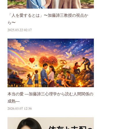
「人を愛するとは」〜加藤諦三教授の視点か
ら〜
2025.03.22 02:17
本当の愛 ―加藤諦三心理学から読む人間関係の
成熟―
2026.03.07 12:36