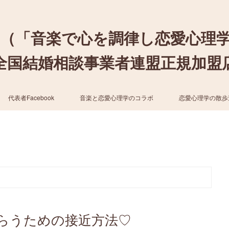
（「音楽で心を調律し恋愛心理
結婚相談事業者連盟正規加盟店 / cher
代表者Facebook
音楽と恋愛心理学のコラボ
恋愛心理学の散歩
らうための接近方法♡