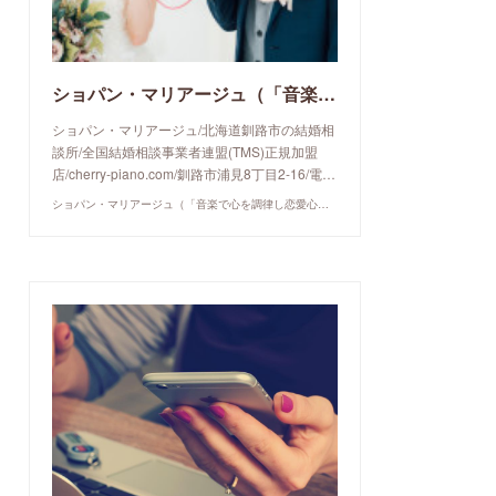
ショパン・マリアージュ（「音楽で心を調律し恋愛心理学でご縁を育てる」釧路市の結婚相談所）/ 全国結婚相談事業者連盟正規加盟店 / cherry-piano.com
ショパン・マリアージュ/北海道釧路市の結婚相
談所/全国結婚相談事業者連盟(TMS)正規加盟
店/cherry-piano.com/釧路市浦見8丁目2-16/電…
ショパン・マリアージュ（「音楽で心を調律し恋愛心理学でご縁を育てる」釧路市の結婚相談所）/ 全国結婚相談事業者連盟正規加盟店 / cherry-piano.com