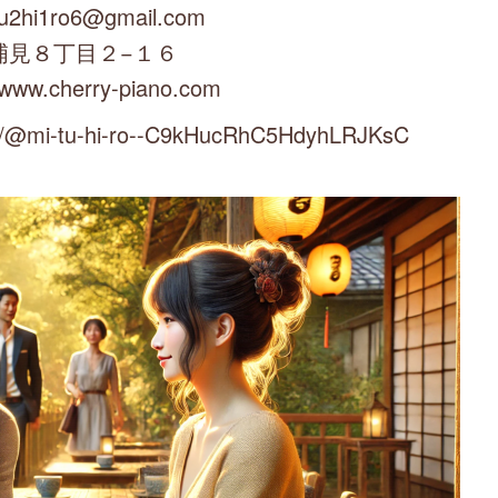
u2hi1ro6@gmail.com
浦見８丁目２−１６
/www.cherry-piano.com
mi-tu-hi-ro--C9kHucRhC5HdyhLRJKsC