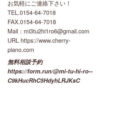
お気軽にご連絡下さい！
TEL.0154-64-7018
FAX.0154-64-7018
Mail：mi3tu2hi1ro6@gmail.com
URL https://www.cherry-
piano.com
無料相談予約
https://form.run/@mi-tu-hi-ro--
C9kHucRhC5HdyhLRJKsC