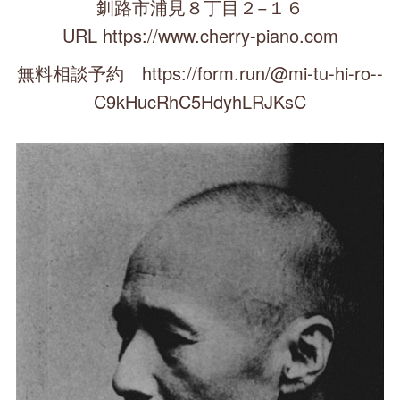
釧路市浦見８丁目２−１６
URL https://www.cherry-piano.com
無料相談予約 https://form.run/@mi-tu-hi-ro--
C9kHucRhC5HdyhLRJKsC