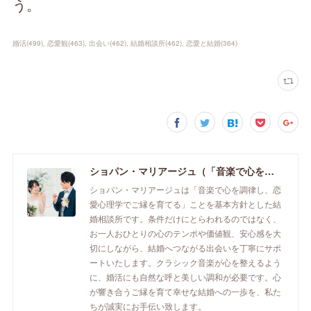
う。
婚活
(
499
)
恋愛観
(
463
)
出会い
(
462
)
結婚相談所
(
462
)
恋愛と結婚
(
364
)
ショパン・マリアージュ（「音楽で心を調律し恋愛心理学でご縁を育てる」釧路市の結婚相談所）/ 全国結婚相談事業者連盟正規加盟店 / cherry-piano.com
ショパン・マリアージュは「音楽で心を調律し、恋
愛心理学でご縁を育てる」ことを基本方針とした結
婚相談所です。条件だけにとらわれるのではなく、
お一人おひとりの心のテンポや価値観、安心感を大
切にしながら、結婚へつながる出会いを丁寧にサポ
ートいたします。クラシック音楽が心を整えるよう
に、婚活にも自然な呼と美しい調和が必要です。心
が響き合うご縁を育て幸せな結婚への一歩を、私た
ちが誠実にお手伝い致します。