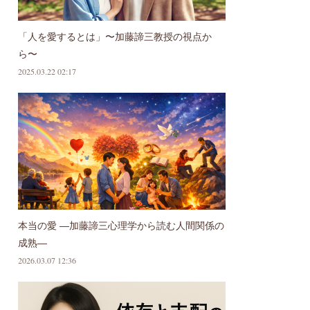
「人を愛するとは」〜加藤諦三教授の視点か
ら〜
2025.03.22 02:17
本当の愛 ―加藤諦三心理学から読む人間関係の
成熟―
2026.03.07 12:36