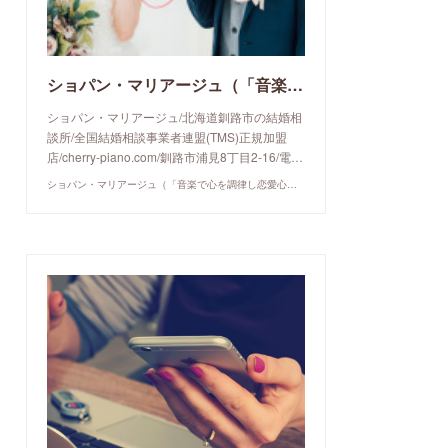
ショパン・マリアージュ（「音楽で心を調律し恋愛心理学でご縁を育てる」釧路市の結婚相談所）/ 全国結婚相談事業者連盟正規加盟店 / cherry-piano.com
ショパン・マリアージュ/北海道釧路市の結婚相
談所/全国結婚相談事業者連盟(TMS)正規加盟
店/cherry-piano.com/釧路市浦見8丁目2-16/電…
ショパン・マリアージュ（「音楽で心を調律し恋愛心理学でご縁を育てる」釧路市の結婚相談所）/ 全国結婚相談事業者連盟正規加盟店 / cherry-piano.com