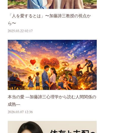
「人を愛するとは」〜加藤諦三教授の視点か
ら〜
2025.03.22 02:17
本当の愛 ―加藤諦三心理学から読む人間関係の
成熟―
2026.03.07 12:36