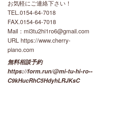
お気軽にご連絡下さい！
TEL.0154-64-7018
FAX.0154-64-7018
Mail：mi3tu2hi1ro6@gmail.com
URL https://www.cherry-
piano.com
無料相談予約
https://form.run/@mi-tu-hi-ro--
C9kHucRhC5HdyhLRJKsC