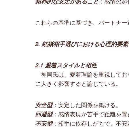
：感情の起
精神的な安定があること
これらの基準に基づき、パートナー
2. 結婚相手選びにおける心理的要素
2.1 愛着スタイルと相性
神岡氏は、愛着理論を重視してお
に大きく影響すると論じている。
：安定した関係を築ける。
安全型
：感情表現が苦手で距離を置
回避型
：相手に依存しがちで、不安
不安型