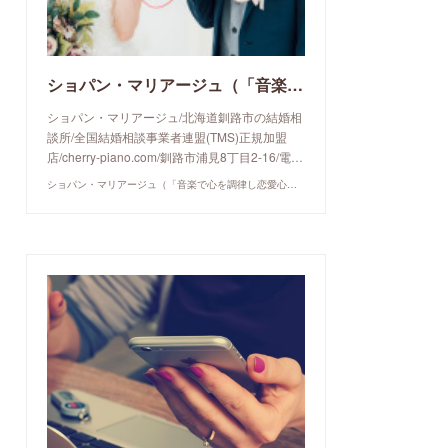
ショパン・マリアージュ（「音楽で心を調律し恋愛心理学でご縁を育てる」釧路市の結婚相談所）/ 全国結婚相談事業者連盟正規加盟店 / cherry-piano.com
ショパン・マリアージュ/北海道釧路市の結婚相
談所/全国結婚相談事業者連盟(TMS)正規加盟
店/cherry-piano.com/釧路市浦見8丁目2-16/電…
ショパン・マリアージュ（「音楽で心を調律し恋愛心理学でご縁を育てる」釧路市の結婚相談所）/ 全国結婚相談事業者連盟正規加盟店 / cherry-piano.com