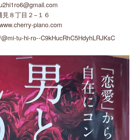
u2hi1ro6@gmail.com
浦見８丁目２−１６
/www.cherry-piano.com
mi-tu-hi-ro--C9kHucRhC5HdyhLRJKsC