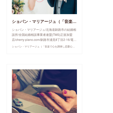
ショパン・マリアージュ（「音楽で心を調律し恋愛心理学でご縁を育てる」釧路市の結婚相談所）/ 全国結婚相談事業者連盟正規加盟店 / cherry-piano.com
ショパン・マリアージュ/北海道釧路市の結婚相
談所/全国結婚相談事業者連盟(TMS)正規加盟
店/cherry-piano.com/釧路市浦見8丁目2-16/電…
ショパン・マリアージュ（「音楽で心を調律し恋愛心理学でご縁を育てる」釧路市の結婚相談所）/ 全国結婚相談事業者連盟正規加盟店 / cherry-piano.com