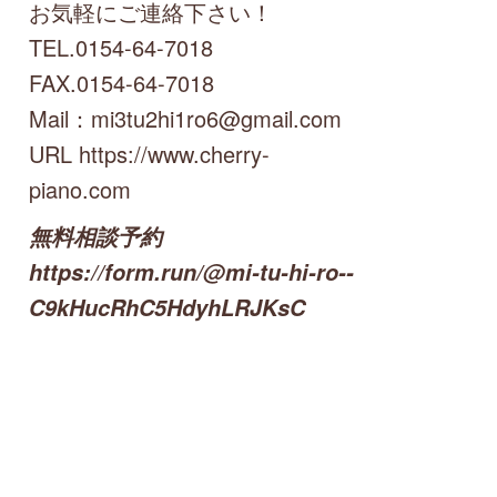
お気軽にご連絡下さい！
TEL.0154-64-7018
FAX.0154-64-7018
Mail：mi3tu2hi1ro6@gmail.com
URL https://www.cherry-
piano.com
無料相談予約
https://form.run/@mi-tu-hi-ro--
C9kHucRhC5HdyhLRJKsC