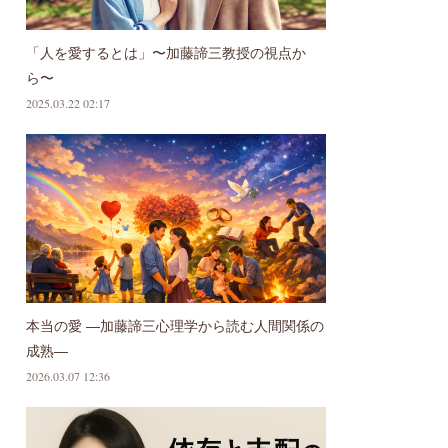
「人を愛するとは」〜加藤諦三教授の視点か
ら〜
2025.03.22 02:17
本当の愛 ―加藤諦三心理学から読む人間関係の
成熟―
2026.03.07 12:36