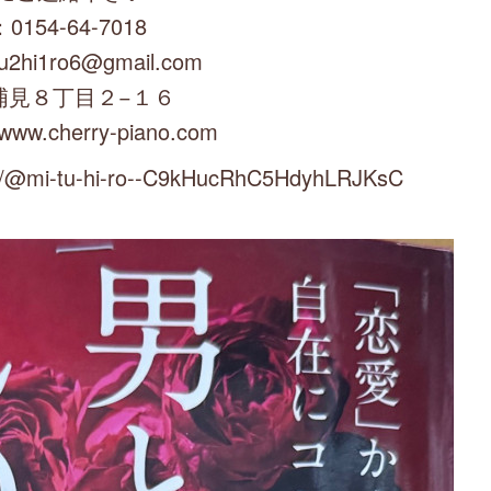
0154-64-7018
u2hi1ro6@gmail.com
浦見８丁目２−１６
/www.cherry-piano.com
mi-tu-hi-ro--C9kHucRhC5HdyhLRJKsC