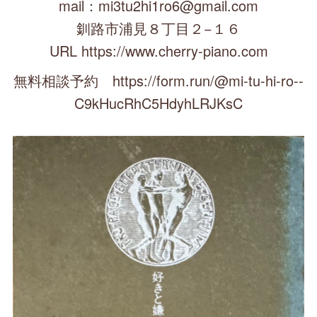
mail：mi3tu2hi1ro6@gmail.com
釧路市浦見８丁目２−１６
URL https://www.cherry-piano.com
無料相談予約 https://form.run/@mi-tu-hi-ro--
C9kHucRhC5HdyhLRJKsC