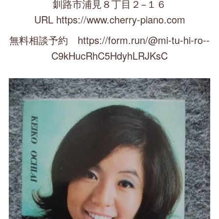
釧路市浦見８丁目２−１６
URL https://www.cherry-piano.com
無料相談予約 https://form.run/@mi-tu-hi-ro--
C9kHucRhC5HdyhLRJKsC