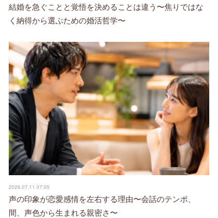
結婚を急ぐことと覚悟を決めることは違う〜焦りではな
く納得から選ぶための婚活哲学〜
2026.07.11 07:05
声の印象が恋愛感情を左右する理由〜会話のテンポ、
間、声色から生まれる親密さ〜