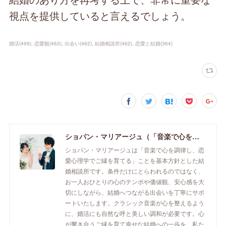
視点を提供していると言えるでしょう。
婚活
(
499
)
恋愛観
(
463
)
出会い
(
462
)
結婚相談所
(
462
)
恋愛と結婚
(
364
)
ショパン・マリアージュ（「音楽で心を調律し恋愛心理学でご縁を育てる」釧路市の結婚相談所）/ 全国結婚相談事業者連盟正規加盟店 / cherry-piano.com
ショパン・マリアージュは「音楽で心を調律し、恋
愛心理学でご縁を育てる」ことを基本方針とした結
婚相談所です。条件だけにとらわれるのではなく、
お一人おひとりの心のテンポや価値観、安心感を大
切にしながら、結婚へつながる出会いを丁寧にサポ
ートいたします。クラシック音楽が心を整えるよう
に、婚活にも自然な呼と美しい調和が必要です。心
が響き合うご縁を育て幸せな結婚への一歩を、私た