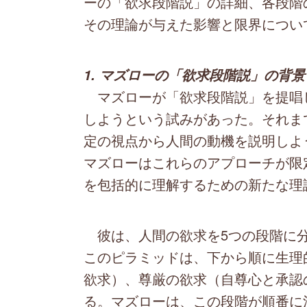
ーの「欲求段階説」の詳細、各段階
その理論が与えた影響と限界につい
1. マズローの「欲求段階説」の背
マズローが「欲求段階説」を提唱
しようという試みがあった。それま
定の視点から人間の動機を説明しよ
マズローはこれらのアプローチが限
を包括的に理解するための新たな理
彼は、人間の欲求を5つの段階に分
このピラミッドは、下から順に生理
欲求）、尊厳の欲求（自尊心と承認
る。マズローは、この段階が順番に