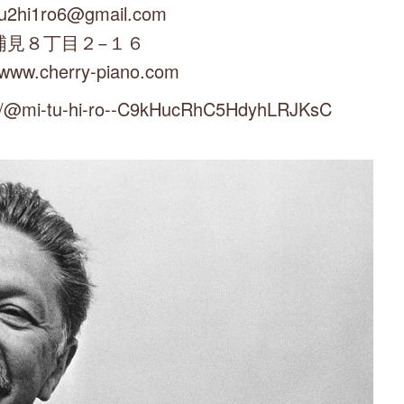
u2hi1ro6@gmail.com
浦見８丁目２−１６
/www.cherry-piano.com
mi-tu-hi-ro--C9kHucRhC5HdyhLRJKsC