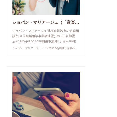
ショパン・マリアージュ（「音楽で心を調律し恋愛心理学でご縁を育てる」釧路市の結婚相談所）/ 全国結婚相談事業者連盟正規加盟店 / cherry-piano.com
ショパン・マリアージュ/北海道釧路市の結婚相
談所/全国結婚相談事業者連盟(TMS)正規加盟
店/cherry-piano.com/釧路市浦見8丁目2-16/電…
ショパン・マリアージュ（「音楽で心を調律し恋愛心理学でご縁を育てる」釧路市の結婚相談所）/ 全国結婚相談事業者連盟正規加盟店 / cherry-piano.com