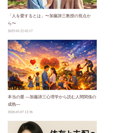
「人を愛するとは」〜加藤諦三教授の視点か
ら〜
2025.03.22 02:17
本当の愛 ―加藤諦三心理学から読む人間関係の
成熟―
2026.03.07 12:36