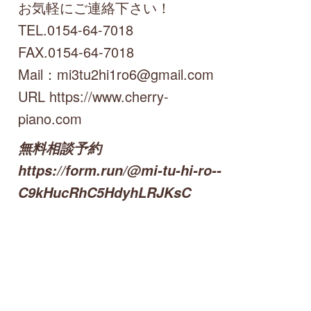
お気軽にご連絡下さい！
TEL.0154-64-7018
FAX.0154-64-7018
Mail：mi3tu2hi1ro6@gmail.com
URL https://www.cherry-
piano.com
無料相談予約
https://form.run/@mi-tu-hi-ro--
C9kHucRhC5HdyhLRJKsC