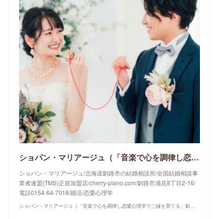
ショパン・マリアージュ（「音楽で心を調律し恋愛心理学でご縁を育てる」釧路市の結婚相談所）/ 全国結婚相談事業者連盟正規加盟店 / cherry-piano.com
ショパン・マリアージュ/北海道釧路市の結婚相談所/全国結婚相談事
業者連盟(TMS)正規加盟店/cherry-piano.com/釧路市浦見8丁目2-16/
電話0154-64-7018/婚活/恋愛心理学
ショパン・マリアージュ（「音楽で心を調律し恋愛心理学でご縁を育てる」釧路市の結婚相談所）/ 全国結婚相談事業者連盟正規加盟店 / cherry-piano.com