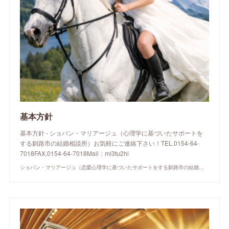
基本方針
基本方針 - ショパン・マリアージュ（心理学に基づいたサポートを
する釧路市の結婚相談所）お気軽にご連絡下さい！TEL.0154-64-
7018FAX.0154-64-7018Mail：mi3tu2hi
ショパン・マリアージュ（恋愛心理学に基づいたサポートをする釧路市の結婚相談所）/ 全国結婚相談事業者連盟正規加盟店 / cherry-piano.com