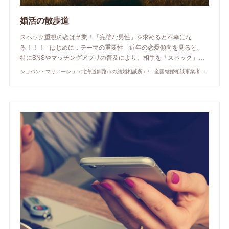
婚活の散歩道
スペック重視の恋は卒業！「完璧な男性」を求めると不幸にな
る！！！ - はじめに：テーマの重要性 近年の恋愛傾向を見ると、
特にSNSやマッチングアプリの普及により、相手を「スペック」…
ショパン・マリアージュ（北海道釧路市の結婚相談所）/ 全国結婚相談事業者連盟正規加盟店 / cherry-piano.com