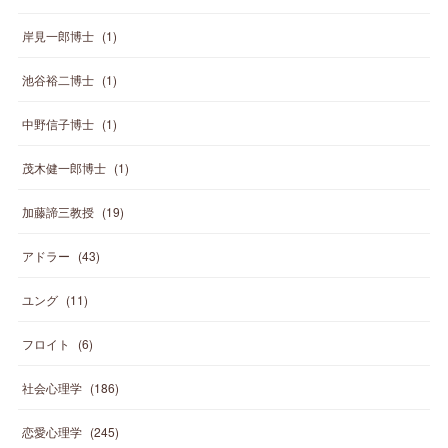
岸見一郎博士
(
1
)
池谷裕二博士
(
1
)
中野信子博士
(
1
)
茂木健一郎博士
(
1
)
加藤諦三教授
(
19
)
アドラー
(
43
)
ユング
(
11
)
フロイト
(
6
)
社会心理学
(
186
)
恋愛心理学
(
245
)