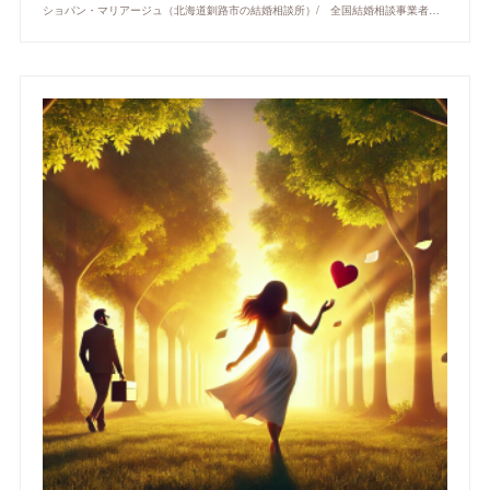
ショパン・マリアージュ（北海道釧路市の結婚相談所）/ 全国結婚相談事業者連盟正規加盟店 / cherry-piano.com