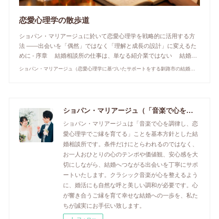
恋愛心理学の散歩道
ショパン・マリアージュに於いて恋愛心理学を戦略的に活用する方
法 ――出会いを「偶然」ではなく「理解と成長の設計」に変えるた
めに - 序章 結婚相談所の仕事は、単なる紹介業ではない 結婚…
ショパン・マリアージュ（恋愛心理学に基づいたサポートをする釧路市の結婚相談所）/ 全国結婚相談事業者連盟正規加盟店 / cherry-piano.com
ショパン・マリアージュ（「音楽で心を調律し恋愛心理学でご縁を育てる」釧路市の結婚相談所）/ 全国結婚相談事業者連盟正規加盟店 / cherry-piano.com
ショパン・マリアージュは「音楽で心を調律し、恋
愛心理学でご縁を育てる」ことを基本方針とした結
婚相談所です。条件だけにとらわれるのではなく、
お一人おひとりの心のテンポや価値観、安心感を大
切にしながら、結婚へつながる出会いを丁寧にサポ
ートいたします。クラシック音楽が心を整えるよう
に、婚活にも自然な呼と美しい調和が必要です。心
が響き合うご縁を育て幸せな結婚への一歩を、私た
ちが誠実にお手伝い致します。