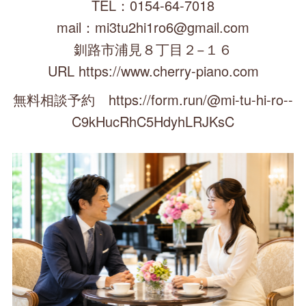
TEL：0154-64-7018
mail：mi3tu2hi1ro6@gmail.com
釧路市浦見８丁目２−１６
URL https://www.cherry-piano.com
無料相談予約 https://form.run/@mi-tu-hi-ro--
C9kHucRhC5HdyhLRJKsC