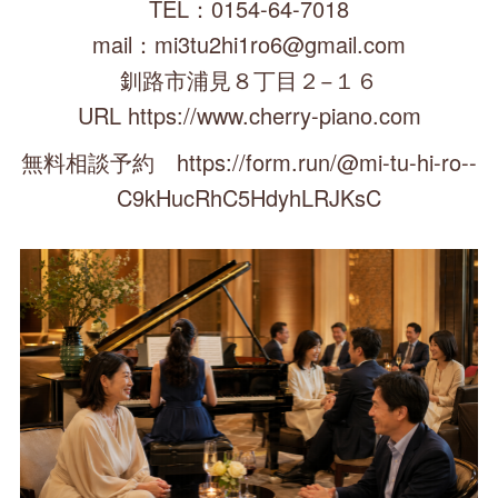
TEL：0154-64-7018
mail：mi3tu2hi1ro6@gmail.com
釧路市浦見８丁目２−１６
URL https://www.cherry-piano.com
無料相談予約 https://form.run/@mi-tu-hi-ro--
C9kHucRhC5HdyhLRJKsC