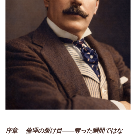
序章 倫理の裂け目――奪った瞬間ではな