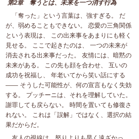
第2章 奪うとは、未来を一つ消す行為
「奪った」という言葉は、強すぎる。 だ
が、弱めることもできない。 恋愛の三角関係
という表現は、 この出来事をあまりにも軽く
見せる。 ここで起きたのは、 一つの未来が
消去される出来事だった。 友情には、暗黙の
未来がある。 この先も顔を合わせ、 互いの
成功を祝福し、 年老いてから笑い話にする
―― そうした可能性が、何の宣言もなく失効
する。 プッチーニは、それを理解していた。
謝罪しても戻らない。 時間を置いても修復さ
れない。 これは「誤解」ではなく、選択の結
果だからだ。
友人の視線は、怒りよりも早く遠ざかっ