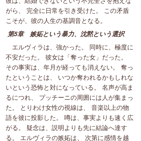
彼は、結婚できないという不完全さを抱えな
がら、 完全に日常を引き受けた。 この矛盾
こそが、彼の人生の基調音となる。
第5章 嫉妬という暴力、沈黙という選択
エルヴィラは、強かった。 同時に、極度に
不安だった。 彼女は「奪った女」だった。
その事実は、年月が経っても消えない。 奪っ
たということは、 いつか奪われるかもしれな
いという恐怖と対になっている。 名声が高ま
るにつれ、 プッチーニの周囲には人が集まっ
た。 とりわけ女性の視線は、 音楽以上の物
語を彼に投影した。 噂は、事実よりも速く広
がる。 疑念は、説明よりも先に結論へ達す
る。 エルヴィラの嫉妬は、 次第に感情を越