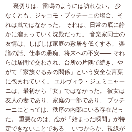
裏切りは、雷鳴のようには訪れない。 少
なくとも、ジャコモ・プッチーニの場合、そ
れは嵐ではなかった。 それは、日常の底に静
かに溜まっていく沈殿だった。 音楽家同士の
友情は、しばしば家庭の敷居を低くする。 楽
譜の話、仕事の愚痴、将来への不安―― それ
らは居間で交わされ、台所の片隅で続き、や
がて「家族ぐるみの関係」という安全な言葉
に包まれていく。 エルヴィラ・ジェミニャー
ニは、最初から「女」ではなかった。 彼女は
友人の妻であり、家庭の一部であり、 プッチ
ーニにとっては、秩序の内部にいる存在だっ
た。 重要なのは、恋が「始まった瞬間」が特
定できないことである。 いつからか、視線が