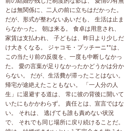
前の結婚が残した制度的な影は、 愛情の有無
とは無関係に、二人の前に立ちはだかった。
だが、形式が整わないあいだも、 生活は止ま
らなかった。 朝は来る。 食卓は用意され、
家賃は支払われ、 子どもは、昨日より少しだ
け大きくなる。 ジャコモ・プッチーニ**は、
この当たり前の反復を、一度も中断しなかっ
た。 愛の言葉が足りなかったかどうかは分か
らない。 だが、生活費が滞ったことはない。
帰宅が途絶えたこともない。 「一人分の人
生」に退避する道は、 常に彼の背後に開いて
いたにもかかわらず。 責任とは、宣言ではな
い。 それは、 逃げても誰も責めない状況
で、 それでも同じ場所に戻り続けることだ。