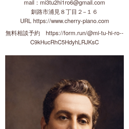
mail：mi3tu2hi1ro6@gmail.com
釧路市浦見８丁目２−１６
URL https://www.cherry-piano.com
無料相談予約 https://form.run/@mi-tu-hi-ro--
C9kHucRhC5HdyhLRJKsC