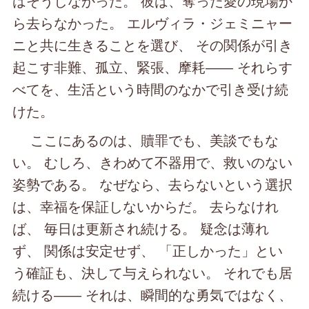
はそうしなかった。 彼は、奪った愛の現場か
ら去らなかった。 エルヴィラ・ジェミニャー
ニと共に生きることを選び、 その関係が引き
起こす非難、孤立、緊張、摩耗―― それらす
べてを、生活という時間のなかで引き受け続
けた。
ここにあるのは、贖罪でも、美談でもな
い。 むしろ、きわめて不器用で、救いのない
姿勢である。 なぜなら、去らないという選択
は、幸福を保証しないからだ。 去らなけれ
ば、 毎日は更新され続ける。 疑念は薄れ
ず、 関係は安定せず、 「正しかった」とい
う確証も、決して与えられない。 それでも居
続ける―― それは、瞬間的な勇気ではなく、