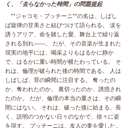
く、「去らなかった時間」の問題提起
**ジャコモ・プッチーニ**の名は、しばし
ば旋律の甘美さと結びつけて語られる。 涙を
誘うアリア、命を賭した愛、舞台上で繰り返
される別れ――。 だが、その音楽が生まれた
現実の地平には、喝采よりもはるかに静か
で、はるかに重い時間が横たわっている。 そ
れは、倫理が破られた後の時間である。 人は
しばしば、罪の瞬間に注目する。 奪ったの
か、奪われたのか。 裏切ったのか、誘惑され
たのか。 だが、倫理の本当の重さは、その瞬
間にはない。 それは、破った後に始まる、長
く、説明のつかない日々のなかで、徐々に姿
を現す。 プッチーニは、友人の妻を愛した。