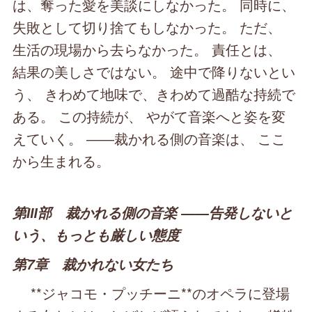
は、奪った愛を美談にしなかった。 同時に、
失敗として切り捨てもしなかった。 ただ、
生活の現場から去らなかった。 責任とは、
結果の美しさではない。 途中で降りないとい
う、 きわめて地味で、きわめて過酷な持続で
ある。 この持続が、 やがて音楽へと姿を変
えていく。 ――裁かれる側の音楽は、 ここ
から生まれる。
第Ⅲ部 裁かれる側の音楽 ――告発しないと
いう、もっとも厳しい態度
第7章 裁かれない女たち
**ジャコモ・プッチーニ**のオペラに登場