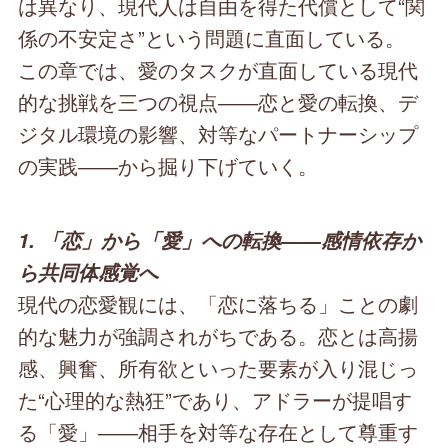
は異なり、現代人は自由を得た代償として“関
係の不安定さ”という問題に直面している。
この章では、愛のタスクが直面している現代
的な挑戦を三つの視点――恋と愛の転換、デ
ジタル環境の影響、対等なパートナーシップ
の実践――から掘り下げていく。
1. 「恋」から「愛」への転換――感情依存か
ら共同体感覚へ
現代の恋愛観には、「恋に落ちる」ことの劇
的な魅力が強調されがちである。恋とは高揚
感、興奮、所有欲といった要素が入り混じっ
た“心理的な熱狂”であり、アドラーが提唱す
る「愛」――相手を対等な存在として尊重す