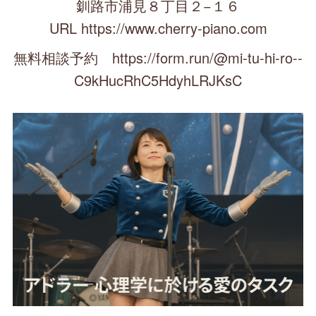
釧路市浦見８丁目２−１６
URL https://www.cherry-piano.com
無料相談予約 https://form.run/@mi-tu-hi-ro--
C9kHucRhC5HdyhLRJKsC