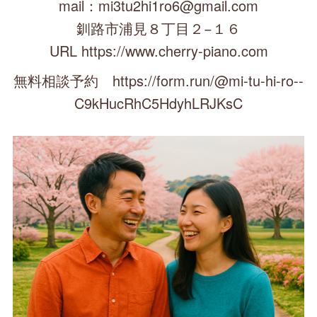
mail：mi3tu2hi1ro6@gmail.com
釧路市浦見８丁目２−１６
URL https://www.cherry-piano.com
無料相談予約 https://form.run/@mi-tu-hi-ro--
C9kHucRhC5HdyhLRJKsC