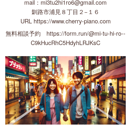
mail：mi3tu2hi1ro6@gmail.com
釧路市浦見８丁目２−１６
URL https://www.cherry-piano.com
無料相談予約 https://form.run/@mi-tu-hi-ro--
C9kHucRhC5HdyhLRJKsC