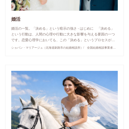
婚活
婚活の一覧。「決める」という暗示の強さ - はじめに 「決める」
という行動は、人間の心理や行動に大きな影響を与える要因の一つ
です。恋愛心理学においても、この「決める」というプロセスが…
ショパン・マリアージュ（北海道釧路市の結婚相談所）/ 全国結婚相談事業者連盟正規加盟店 / cherry-piano.com