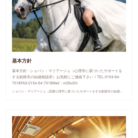
基本方針
基本方針 - ショパン・マリアージュ（心理学に基づいたサポートを
する釧路市の結婚相談所）お気軽にご連絡下さい！TEL.0154-64-
7018FAX.0154-64-7018Mail：mi3tu2hi
ショパン・マリアージュ（恋愛心理学に基づいたサポートをする釧路市の結婚相談所）/ 全国結婚相談事業者連盟正規加盟店 / cherry-piano.com