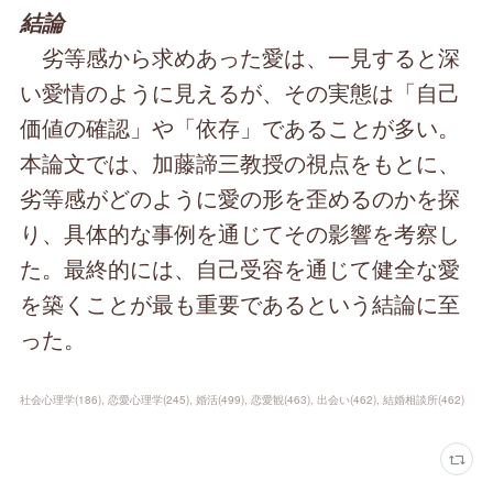
結論
劣等感から求めあった愛は、一見すると深
い愛情のように見えるが、その実態は「自己
価値の確認」や「依存」であることが多い。
本論文では、加藤諦三教授の視点をもとに、
劣等感がどのように愛の形を歪めるのかを探
り、具体的な事例を通じてその影響を考察し
た。最終的には、自己受容を通じて健全な愛
を築くことが最も重要であるという結論に至
った。
社会心理学
(
186
)
恋愛心理学
(
245
)
婚活
(
499
)
恋愛観
(
463
)
出会い
(
462
)
結婚相談所
(
462
)