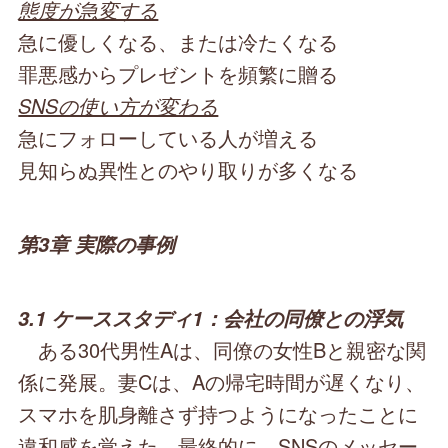
態度が急変する
急に優しくなる、または冷たくなる
罪悪感からプレゼントを頻繁に贈る
SNSの使い方が変わる
急にフォローしている人が増える
見知らぬ異性とのやり取りが多くなる
第3章 実際の事例
3.1 ケーススタディ1：会社の同僚との浮気
ある30代男性Aは、同僚の女性Bと親密な関
係に発展。妻Cは、Aの帰宅時間が遅くなり、
スマホを肌身離さず持つようになったことに
違和感を覚えた。最終的に、SNSのメッセー