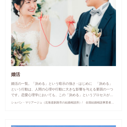
婚活
婚活の一覧。「決める」という暗示の強さ - はじめに 「決める」
という行動は、人間の心理や行動に大きな影響を与える要因の一つ
です。恋愛心理学においても、この「決める」というプロセスが…
ショパン・マリアージュ（北海道釧路市の結婚相談所）/ 全国結婚相談事業者連盟正規加盟店 / cherry-piano.com