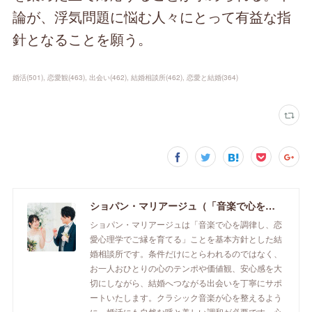
論が、浮気問題に悩む人々にとって有益な指
針となることを願う。
婚活
(
501
)
恋愛観
(
463
)
出会い
(
462
)
結婚相談所
(
462
)
恋愛と結婚
(
364
)
ショパン・マリアージュ（「音楽で心を調律し恋愛心理学でご縁を育てる」釧路市の結婚相談所）/ 全国結婚相談事業者連盟正規加盟店 / cherry-piano.com
ショパン・マリアージュは「音楽で心を調律し、恋
愛心理学でご縁を育てる」ことを基本方針とした結
婚相談所です。条件だけにとらわれるのではなく、
お一人おひとりの心のテンポや価値観、安心感を大
切にしながら、結婚へつながる出会いを丁寧にサポ
ートいたします。クラシック音楽が心を整えるよう
に、婚活にも自然な呼と美しい調和が必要です。心