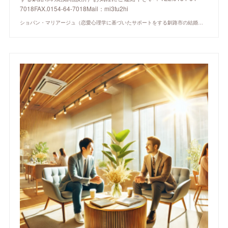
7018FAX.0154-64-7018Mail：mi3tu2hi
ショパン・マリアージュ（恋愛心理学に基づいたサポートをする釧路市の結婚相談所）/ 全国結婚相談事業者連盟正規加盟店 / cherry-piano.com