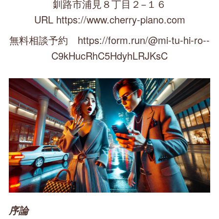
釧路市浦見８丁目２−１６
URL https://www.cherry-piano.com
無料相談予約 https://form.run/@mi-tu-hi-ro--
C9kHucRhC5HdyhLRJKsC
序論