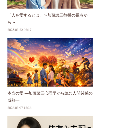
「人を愛するとは」〜加藤諦三教授の視点か
ら〜
2025.03.22 02:17
本当の愛 ―加藤諦三心理学から読む人間関係の
成熟―
2026.03.07 12:36