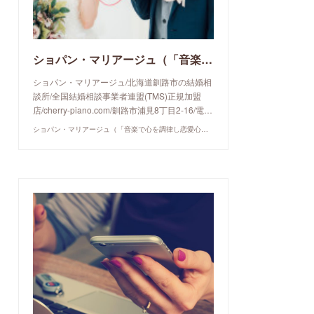
ショパン・マリアージュ（「音楽で心を調律し恋愛心理学でご縁を育てる」釧路市の結婚相談所）/ 全国結婚相談事業者連盟正規加盟店 / cherry-piano.com
ショパン・マリアージュ/北海道釧路市の結婚相
談所/全国結婚相談事業者連盟(TMS)正規加盟
店/cherry-piano.com/釧路市浦見8丁目2-16/電…
ショパン・マリアージュ（「音楽で心を調律し恋愛心理学でご縁を育てる」釧路市の結婚相談所）/ 全国結婚相談事業者連盟正規加盟店 / cherry-piano.com