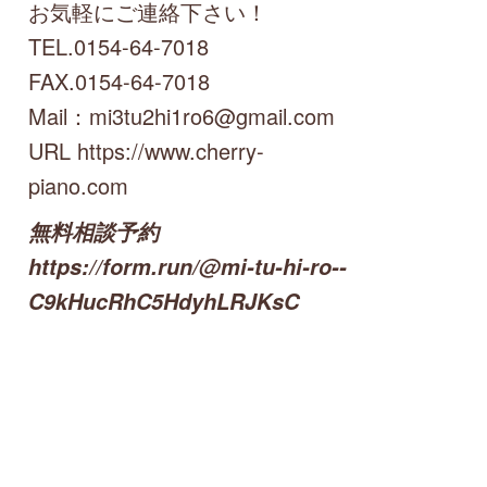
お気軽にご連絡下さい！
TEL.0154-64-7018
FAX.0154-64-7018
Mail：mi3tu2hi1ro6@gmail.com
URL https://www.cherry-
piano.com
無料相談予約
https://form.run/@mi-tu-hi-ro--
C9kHucRhC5HdyhLRJKsC