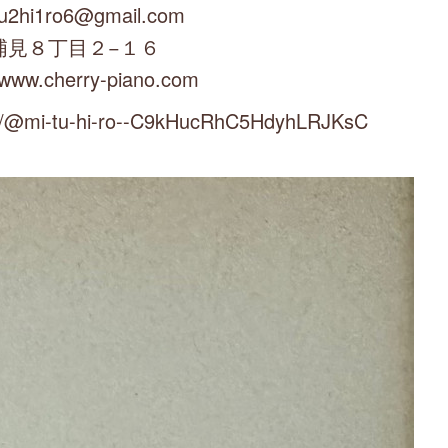
u2hi1ro6@gmail.com
浦見８丁目２−１６
/www.cherry-piano.com
mi-tu-hi-ro--C9kHucRhC5HdyhLRJKsC