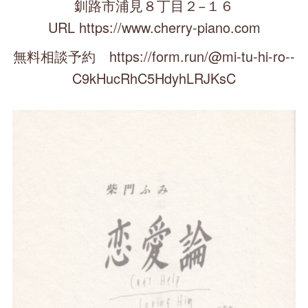
釧路市浦見８丁目２−１６
URL https://www.cherry-piano.com
無料相談予約 https://form.run/@mi-tu-hi-ro--
C9kHucRhC5HdyhLRJKsC