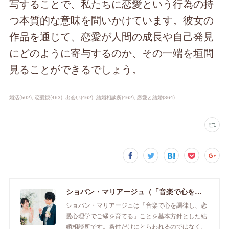
写することで、私たちに恋愛という行為の持
つ本質的な意味を問いかけています。彼女の
作品を通じて、恋愛が人間の成長や自己発見
にどのように寄与するのか、その一端を垣間
見ることができるでしょう。
婚活
(
502
)
恋愛観
(
463
)
出会い
(
462
)
結婚相談所
(
462
)
恋愛と結婚
(
364
)
ショパン・マリアージュ（「音楽で心を調律し恋愛心理学でご縁を育てる」釧路市の結婚相談所）/ 全国結婚相談事業者連盟正規加盟店 / cherry-piano.com
ショパン・マリアージュは「音楽で心を調律し、恋
愛心理学でご縁を育てる」ことを基本方針とした結
婚相談所です。条件だけにとらわれるのではなく、