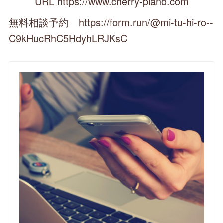
URL https://www.cherry-piano.com
無料相談予約 https://form.run/@mi-tu-hi-ro--
C9kHucRhC5HdyhLRJKsC