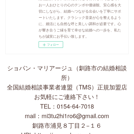
お一人おひとりの心のテンポや価値観、安心感を大
切にしながら、結婚へつながる出会いを丁寧にサポ
ートいたします。クラシック音楽が心を整えるよう
に、婚活にも自然な呼と美しい調和が必要です。心
が響き合うご縁を育て幸せな結婚への一歩を、私た
ちが誠実にお手伝い致します。
フォロー
ショパン・マリアージュ（釧路市の結婚相談
所）
全国結婚相談事業者連盟（TMS）正規加盟店
お気軽にご連絡下さい！
TEL：0154-64-7018
mail：mi3tu2hi1ro6@gmail.com
釧路市浦見８丁目２−１６